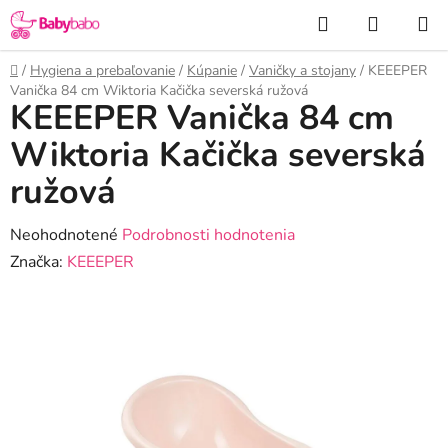
Prejsť
Hľadať
NÁKUP
na
KOŠÍK
obsah
Domov
/
Hygiena a prebaľovanie
/
Kúpanie
/
Vaničky a stojany
/
KEEEPER
Vanička 84 cm Wiktoria Kačička severská ružová
KEEEPER Vanička 84 cm
Wiktoria Kačička severská
ružová
Priemerné
Neohodnotené
Podrobnosti hodnotenia
hodnotenie
Značka:
KEEEPER
produktu
je
0,0
z
5
hviezdičiek.