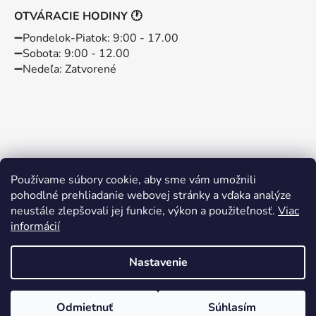
OTVÁRACIE HODINY 🕐
➖️Pondelok-Piatok: 9:00 - 17.00
➖️Sobota: 9:00 - 12.00
➖️Nedeľa: Zatvorené
Používame súbory cookie, aby sme vám umožnili
pohodlné prehliadanie webovej stránky a vďaka analýze
neustále zlepšovali jej funkcie, výkon a použiteľnosť.
Viac
informácií
Instagram
Facebook
Nastavenie
Vytvoril Shoptet
Odmietnuť
Súhlasím
Copyright 2026
BABYBABO
. Všetky práva vyhradené.