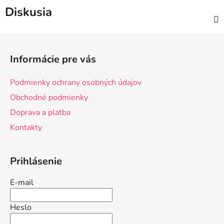
Diskusia
Z
á
Informácie pre vás
p
ä
Podmienky ochrany osobných údajov
t
Obchodné podmienky
i
Doprava a platba
e
Kontakty
Prihlásenie
E-mail
Heslo