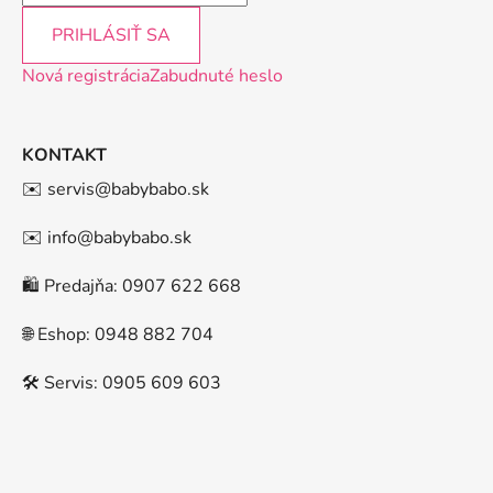
PRIHLÁSIŤ SA
Nová registrácia
Zabudnuté heslo
KONTAKT
✉️ servis@babybabo.sk
✉️ info@babybabo.sk
🛍️ Predajňa: 0907 622 668
🌐 Eshop: 0948 882 704
🛠️ Servis: 0905 609 603