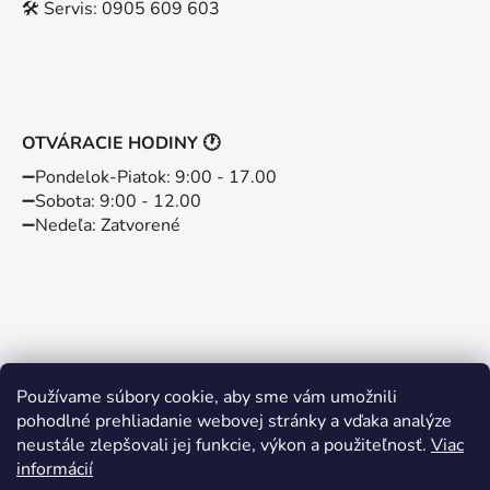
🛠️ Servis: 0905 609 603
OTVÁRACIE HODINY 🕐
➖️Pondelok-Piatok: 9:00 - 17.00
➖️Sobota: 9:00 - 12.00
➖️Nedeľa: Zatvorené
Používame súbory cookie, aby sme vám umožnili
pohodlné prehliadanie webovej stránky a vďaka analýze
neustále zlepšovali jej funkcie, výkon a použiteľnosť.
Viac
informácií