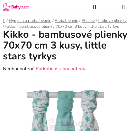
Prejsť
Hľadať
NÁKUP
na
KOŠÍK
obsah
Domov
/
Hygiena a prebaľovanie
/
Prebaľovanie
/
Plienky
/
Látkové plienky
/
Kikko - bambusové plienky 70x70 cm 3 kusy, little stars tyrkys
Kikko - bambusové plienky
70x70 cm 3 kusy, little
stars tyrkys
Priemerné
Neohodnotené
Podrobnosti hodnotenia
hodnotenie
produktu
je
0,0
z
5
hviezdičiek.