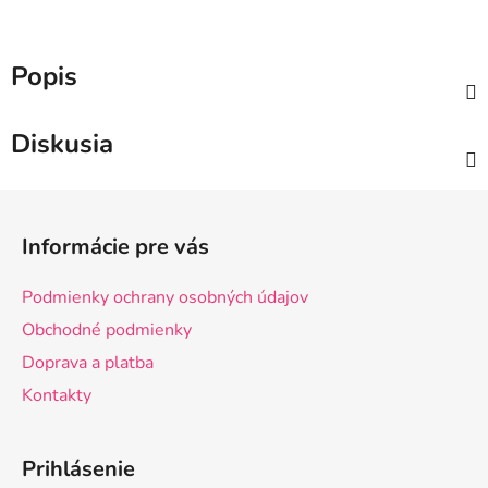
Popis
Diskusia
Z
á
Informácie pre vás
p
ä
Podmienky ochrany osobných údajov
t
Obchodné podmienky
i
Doprava a platba
e
Kontakty
Prihlásenie