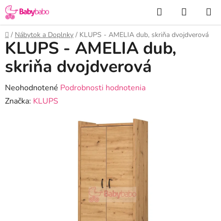
Prejsť
Hľadať
NÁKUP
na
KOŠÍK
obsah
Domov
/
Nábytok a Doplnky
/
KLUPS - AMELIA dub, skriňa dvojdverová
KLUPS - AMELIA dub,
skriňa dvojdverová
Priemerné
Neohodnotené
Podrobnosti hodnotenia
hodnotenie
Značka:
KLUPS
produktu
je
0,0
z
5
hviezdičiek.