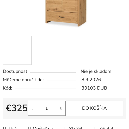
Dostupnosť
Nie je skladom
Môžeme doručiť do:
8.9.2026
Kód:
30103 DUB
€325
DO KOŠÍKA
Jednotková cena:
Tlač
Opýtať sa
Strážiť
Zdieľať