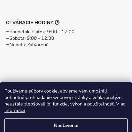
OTVÁRACIE HODINY 🕐
➖️Pondelok-Piatok: 9:00 - 17.00
➖️Sobota: 9:00 - 12.00
➖️Nedeľa: Zatvorené
Používame súbory cookie, aby sme vám umožnili
pohodlné prehliadanie webovej stránky a vďaka analýze
neustále zlepšovali jej funkcie, výkon a použiteľnosť.
Viac
informácií
Instagram
Facebook
Nastavenie