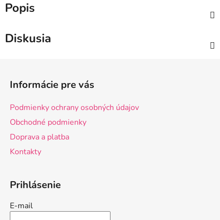
Popis
Diskusia
Z
á
Informácie pre vás
p
ä
Podmienky ochrany osobných údajov
t
Obchodné podmienky
i
Doprava a platba
e
Kontakty
Prihlásenie
E-mail