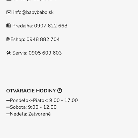
✉️ info@babybabo.sk
🛍️ Predajňa: 0907 622 668
🌐 Eshop: 0948 882 704
🛠️ Servis: 0905 609 603
OTVÁRACIE HODINY 🕐
➖️Pondelok-Piatok: 9:00 - 17.00
➖️Sobota: 9:00 - 12.00
➖️Nedeľa: Zatvorené