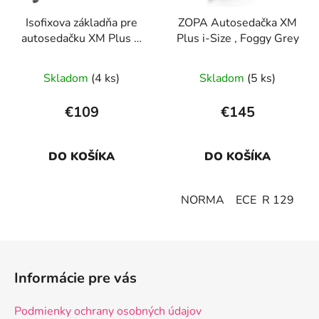
Isofixova základňa pre
ZOPA Autosedačka XM
autosedačku XM Plus i-
Plus i-Size , Foggy Grey
Size, Black
Skladom
(4 ks)
Skladom
(5 ks)
€109
€145
DO KOŠÍKA
DO KOŠÍKA
NORMA ECE R 129
Z
á
Informácie pre vás
p
ä
Podmienky ochrany osobných údajov