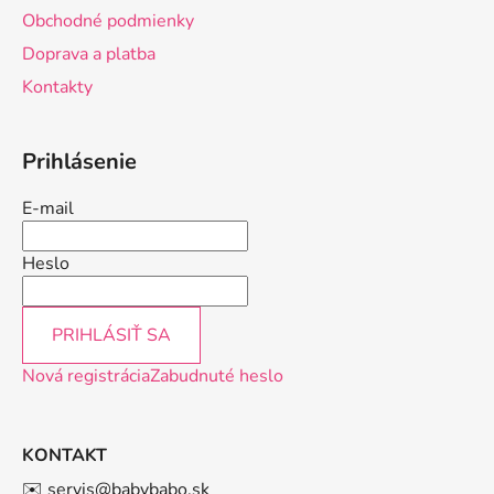
t
Obchodné podmienky
i
Doprava a platba
e
Kontakty
Prihlásenie
E-mail
Heslo
PRIHLÁSIŤ SA
Nová registrácia
Zabudnuté heslo
KONTAKT
✉️ servis@babybabo.sk