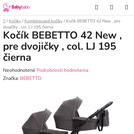
Prejsť
Hľadať
NÁKUP
na
KOŠÍK
obsah
Domov
/
Kočíky
/
Kombinované kočíky
/
Kočík BEBETTO 42 New , pre
dvojičky , col. LJ 195 čierna
Kočík BEBETTO 42 New ,
pre dvojičky , col. LJ 195
čierna
Priemerné
Neohodnotené
Podrobnosti hodnotenia
hodnotenie
Značka:
BEBETTO
produktu
je
0,0
z
5
hviezdičiek.