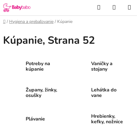
Prejsť
Hľadať
NÁKUP
na
KOŠÍK
obsah
Domov
/
Hygiena a prebaľovanie
/
Kúpanie
Kúpanie
, Strana 52
Potreby na
Vaničky a
kúpanie
stojany
Župany, žinky,
Lehátka do
osušky
vane
Hrebienky,
Plávanie
kefky, nožnice