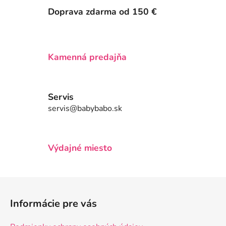
Doprava zdarma od 150 €
Kamenná predajňa
Servis
servis@babybabo.sk
Výdajné miesto
Z
á
Informácie pre vás
p
ä