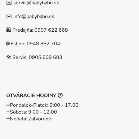
✉️ servis@babybabo.sk
✉️ info@babybabo.sk
🛍️ Predajňa: 0907 622 668
🌐 Eshop: 0948 882 704
🛠️ Servis: 0905 609 603
OTVÁRACIE HODINY 🕐
➖️Pondelok-Piatok: 9:00 - 17.00
➖️Sobota: 9:00 - 12.00
➖️Nedeľa: Zatvorené