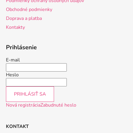
Podmienky ochrany osobných údajov
t
Obchodné podmienky
i
Doprava a platba
e
Kontakty
Prihlásenie
E-mail
Heslo
PRIHLÁSIŤ SA
Nová registrácia
Zabudnuté heslo
KONTAKT