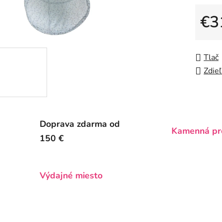
0,0
z
€3
5
Jedno
hviezdič
Tlač
Zdieľ
Doprava zdarma od
Kamenná pr
150 €
Výdajné miesto