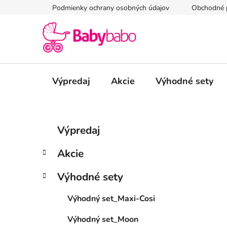
Prejsť
Podmienky ochrany osobných údajov
Obchodné 
na
obsah
Výpredaj
Akcie
Výhodné sety
B
K
Preskočiť
Výpredaj
a
kategórie
o
t
č
Akcie
e
n
g
ý
Výhodné sety
ó
p
r
Výhodný set_Maxi-Cosi
i
a
e
n
Výhodný set_Moon