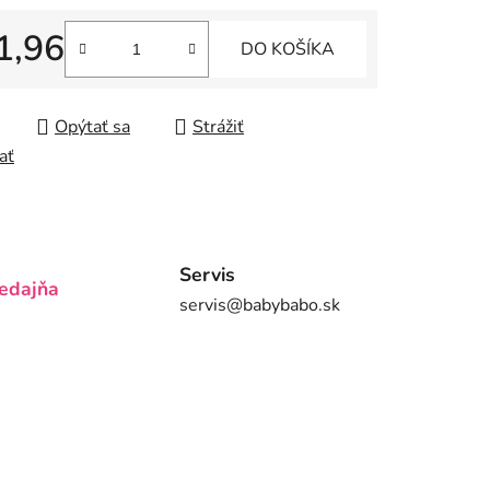
1,96
DO KOŠÍKA
tková cena:
iek.
Opýtať sa
Strážiť
ať
Servis
edajňa
servis@babybabo.sk