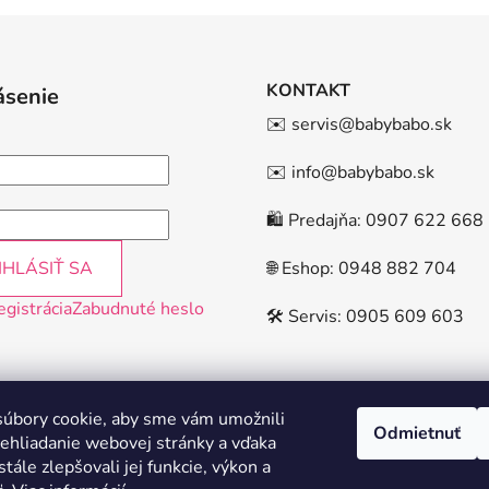
KONTAKT
ásenie
✉️ servis@babybabo.sk
✉️ info@babybabo.sk
🛍️ Predajňa: 0907 622 668
IHLÁSIŤ SA
🌐 Eshop: 0948 882 704
egistrácia
Zabudnuté heslo
🛠️ Servis: 0905 609 603
úbory cookie, aby sme vám umožnili
Odmietnuť
ehliadanie webovej stránky a vďaka
tále zlepšovali jej funkcie, výkon a