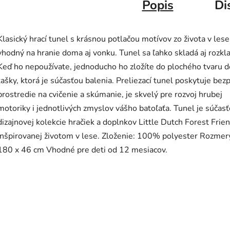
Popis
Di
Klasický hrací tunel s krásnou potlačou motívov zo života v lese
vhodný na hranie doma aj vonku. Tunel sa ľahko skladá aj rozkl
Keď ho nepoužívate, jednoducho ho zložíte do plochého tvaru d
tašky, ktorá je súčasťou balenia. Preliezací tunel poskytuje bez
prostredie na cvičenie a skúmanie, je skvelý pre rozvoj hrubej
motoriky i jednotlivých zmyslov vášho batoľaťa. Tunel je súčas
dizajnovej kolekcie hračiek a doplnkov Little Dutch Forest Frie
inšpirovanej životom v lese. Zloženie: 100% polyester Rozmer
180 x 46 cm Vhodné pre deti od 12 mesiacov.