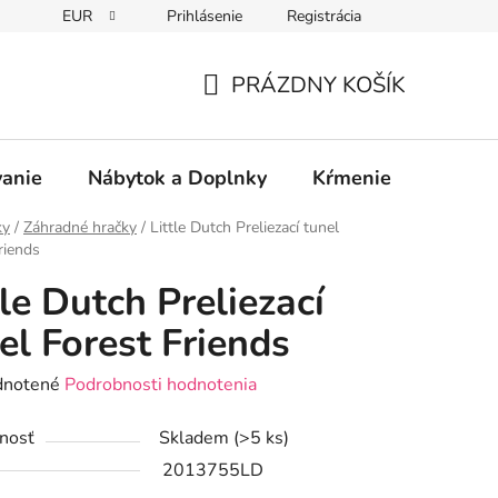
EUR
Prihlásenie
Registrácia
PRÁZDNY KOŠÍK
NÁKUPNÝ
KOŠÍK
vanie
Nábytok a Doplnky
Kŕmenie
Bezpe
ky
/
Záhradné hračky
/
Little Dutch Preliezací tunel
riends
tle Dutch Preliezací
el Forest Friends
rné
notené
Podrobnosti hodnotenia
enie
nosť
Skladem
(>5 ks)
tu
2013755LD