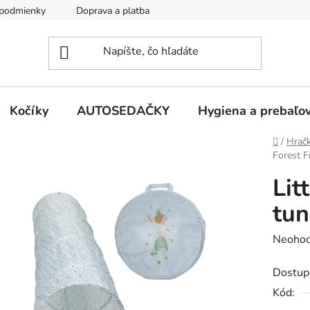
podmienky
Doprava a platba
Kontakty
Kočíky
AUTOSEDAČKY
Hygiena a prebaľo
Domov
/
Hrač
Forest F
Lit
tun
Prieme
Neohod
hodnot
Dostup
produk
Kód:
je