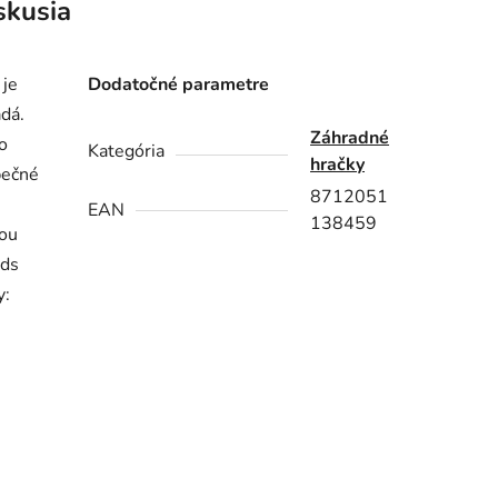
skusia
 je
Dodatočné parametre
adá.
Záhradné
o
Kategória
hračky
pečné
8712051
EAN
138459
ťou
nds
y: