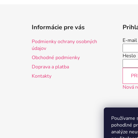
Z
á
Informácie pre vás
Prihl
p
ä
E-mail
Podmienky ochrany osobných
t
údajov
i
Heslo
Obchodné podmienky
e
Doprava a platba
PR
Kontakty
Nová r
Používame s
pohodlné pr
analýze neus