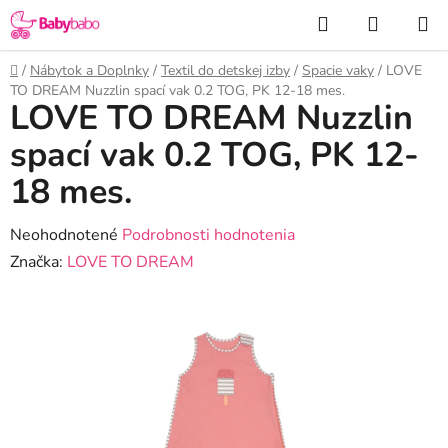
Prejsť
Hľadať
NÁKUP
na
KOŠÍK
obsah
Domov
/
Nábytok a Doplnky
/
Textil do detskej izby
/
Spacie vaky
/
LOVE
TO DREAM Nuzzlin spací vak 0.2 TOG, PK 12-18 mes.
LOVE TO DREAM Nuzzlin
spací vak 0.2 TOG, PK 12-
18 mes.
Priemerné
Neohodnotené
Podrobnosti hodnotenia
hodnotenie
Značka:
LOVE TO DREAM
produktu
je
0,0
z
5
hviezdičiek.