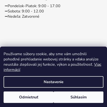
➖️Pondelok-Piatok: 9:00 - 17.00
➖️Sobota: 9:00 - 12.00
➖️Nedeľa: Zatvorené
Používame súbory cookie, aby sme vám umožnili
pohodlné prehliadanie webovej stránky a vďaka analýze
neustále zlepšovali jej funkcie, výkon a použiteľnosť.
Viac
informácií
Instagram
Facebook
Nastavenie
Vytvoril Shoptet
Odmietnuť
Súhlasím
Copyright 2026
BABYBABO
. Všetky práva vyhradené.
Kočík Venicci Cláro len 580 eur
Upraviť nastavenie cookies