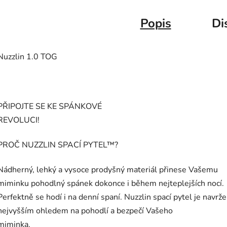
Popis
Di
Nuzzlin 1.0 TOG
PŘIPOJTE SE KE SPÁNKOVÉ
REVOLU
PROČ NUZZLIN SPACÍ PYTEL™?
Nádherný, lehký a vysoce prodyšný materiál přinese Vašemu
miminku pohodlný spánek dokonce i během nejteplejších nocí.
Perfektně se hodí i na denní spaní. Nuzzlin spací pytel je navrže
nejvyšším ohledem na pohodlí a bezpečí Vašeho
miminka.