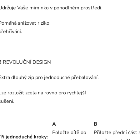
Udržuje Vaše miminko v pohodlném prostředí.
Pomáhá snižovat riziko
přehřívá
3 REVOLUČNÍ DESIGN
Extra dlouhý zip pro jednoduché přebalování.
Lze rozložit zcela na rovno pro rychlejší
sušen
A
B
Položte dítě do
Přiložte přední část 
Tři jednoduché kroky: