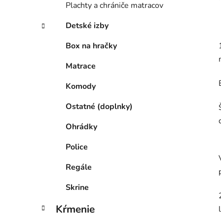
Plachty a chrániče matracov
Detské izby
Box na hračky
Matrace
Komody
Ostatné (doplnky)
Ohrádky
Police
Regále
Skrine
Kŕmenie