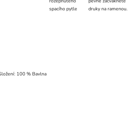
rozepnutého
pevně zacvakněte
spacího pytle
druky na ramenou.
Složení: 100 % Bavlna