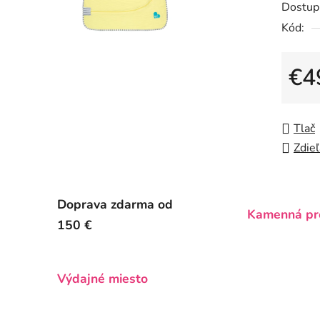
Dostup
je
Kód:
0,0
z
5
€4
hviezdič
Jedno
Tlač
Zdieľ
Doprava zdarma od
Kamenná pr
150 €
Výdajné miesto