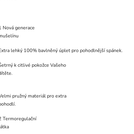
1 Nová generace
mušelí
Extra lehký 100% bavlněný úplet pro pohodlnější spánek.
Šetrný k citlivé pokožce Vašeho
dítěte.
Velmi pružný materiál pro extra
pohodl
2 Termoregulační
látk