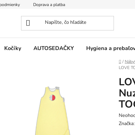
podmienky
Doprava a platba
Kontakty
Kočíky
AUTOSEDAČKY
Hygiena a prebaľo
Domov
/
Náby
LOVE TO
LO
Nuz
TOG
Prieme
Neohod
hodnot
Značka
produk