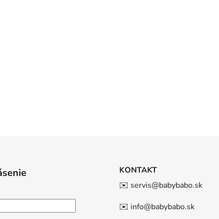
KONTAKT
ásenie
✉️ servis@babybabo.sk
✉️ info@babybabo.sk