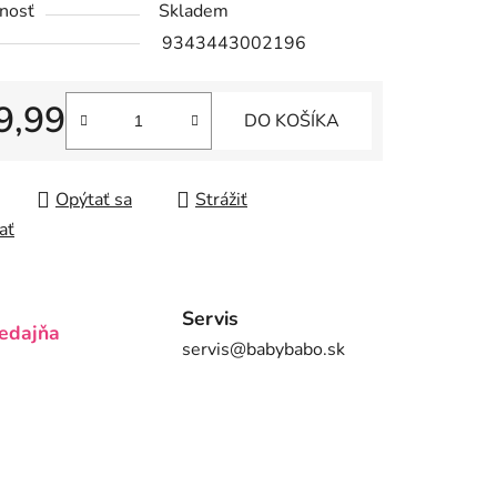
nosť
Skladem
9343443002196
9,99
DO KOŠÍKA
iek.
tková cena:
Opýtať sa
Strážiť
ať
Servis
edajňa
servis@babybabo.sk