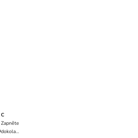
ní.
í.
C
Zapněte
a
dokola…