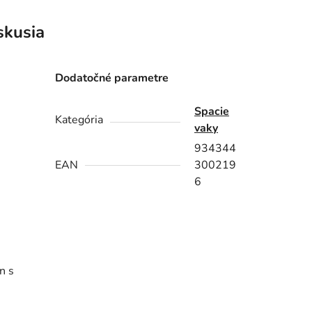
skusia
Dodatočné parametre
Spacie
Kategória
vaky
934344
CI!
EAN
300219
6
n s