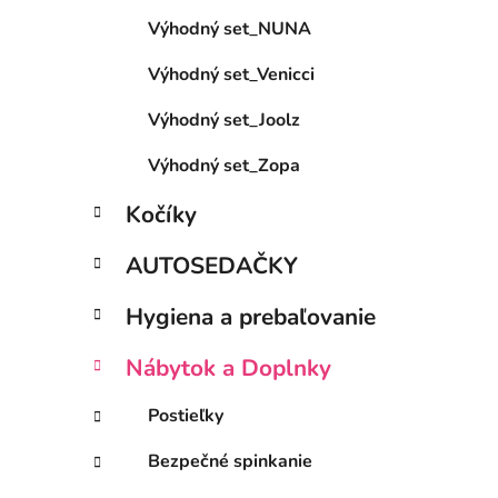
e
Výhodný set_NUNA
l
Výhodný set_Venicci
Výhodný set_Joolz
Výhodný set_Zopa
Kočíky
AUTOSEDAČKY
Hygiena a prebaľovanie
Nábytok a Doplnky
Postieľky
Bezpečné spinkanie