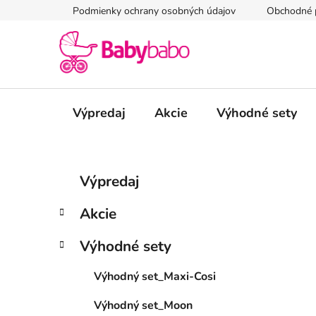
Prejsť
Podmienky ochrany osobných údajov
Obchodné 
na
obsah
Výpredaj
Akcie
Výhodné sety
B
K
Preskočiť
Výpredaj
a
kategórie
o
t
č
Akcie
e
n
g
ý
Výhodné sety
ó
p
r
Výhodný set_Maxi-Cosi
i
a
e
n
Výhodný set_Moon