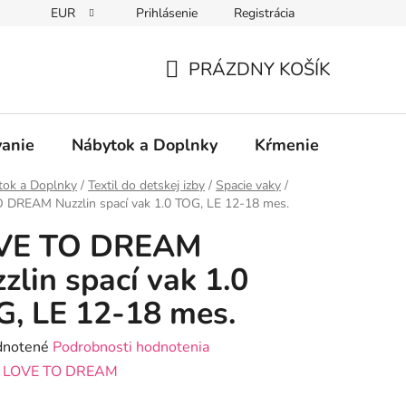
EUR
Prihlásenie
Registrácia
PRÁZDNY KOŠÍK
NÁKUPNÝ
KOŠÍK
vanie
Nábytok a Doplnky
Kŕmenie
Bezpe
tok a Doplnky
/
Textil do detskej izby
/
Spacie vaky
/
 DREAM Nuzzlin spací vak 1.0 TOG, LE 12-18 mes.
VE TO DREAM
zlin spací vak 1.0
, LE 12-18 mes.
rné
notené
Podrobnosti hodnotenia
enie
:
LOVE TO DREAM
tu