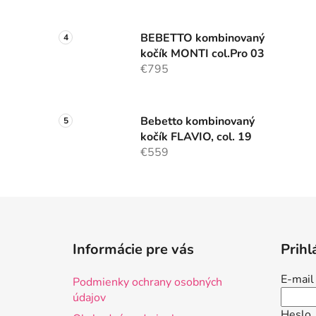
BEBETTO kombinovaný
kočík MONTI col.Pro 03
€795
Bebetto kombinovaný
kočík FLAVIO, col. 19
€559
Z
á
Informácie pre vás
Prihl
p
ä
E-mail
Podmienky ochrany osobných
t
údajov
i
Heslo