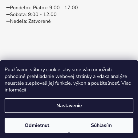
➖️Pondelok-Piatok: 9:00 - 17.00
➖️Sobota: 9:00 - 12.00
➖️Nedeľa: Zatvorené
Používame súbory cookie, aby sme vám umožnili
pohodlné prehliadanie webovej stránky a vďaka analýze
neustále zlepšovali jej funkcie, výkon a použiteľnosť.
Viac
informácií
Instagram
Facebook
Nastavenie
Vytvoril Shoptet
Odmietnuť
Súhlasím
Copyright 2026
BABYBABO
. Všetky práva vyhradené.
Kočík Venicci Cláro len 580 eur
Upraviť nastavenie cookies