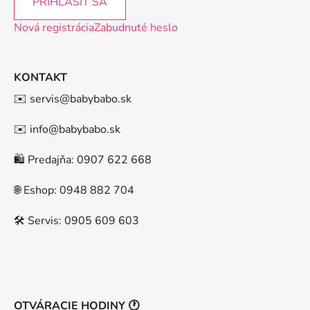
PRIHLÁSIŤ SA
Nová registrácia
Zabudnuté heslo
KONTAKT
✉️ servis@babybabo.sk
✉️ info@babybabo.sk
🛍️ Predajňa: 0907 622 668
🌐 Eshop: 0948 882 704
🛠️ Servis: 0905 609 603
OTVÁRACIE HODINY 🕐