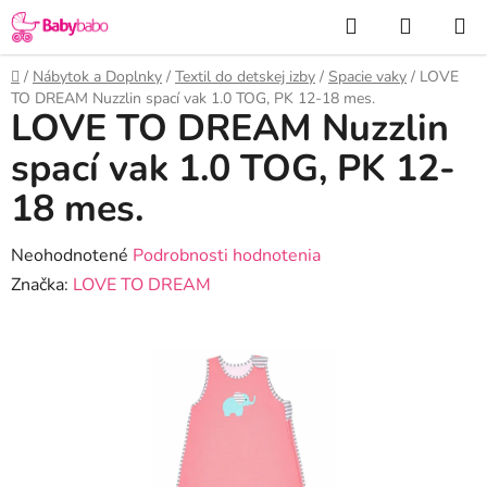
Prejsť
Hľadať
NÁKUP
na
KOŠÍK
obsah
Domov
/
Nábytok a Doplnky
/
Textil do detskej izby
/
Spacie vaky
/
LOVE
TO DREAM Nuzzlin spací vak 1.0 TOG, PK 12-18 mes.
LOVE TO DREAM Nuzzlin
spací vak 1.0 TOG, PK 12-
18 mes.
Priemerné
Neohodnotené
Podrobnosti hodnotenia
hodnotenie
Značka:
LOVE TO DREAM
produktu
je
0,0
z
5
hviezdičiek.