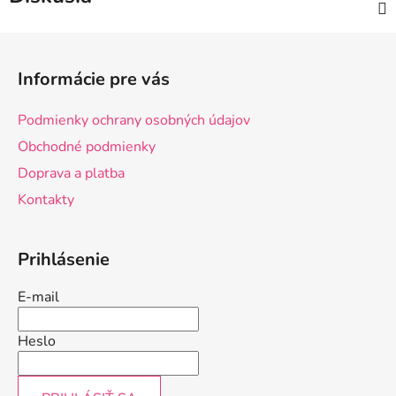
Z
á
Informácie pre vás
p
ä
Podmienky ochrany osobných údajov
t
Obchodné podmienky
i
Doprava a platba
e
Kontakty
Prihlásenie
E-mail
Heslo