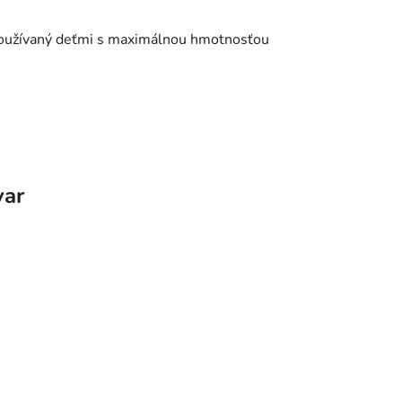
používaný deťmi s maximálnou hmotnosťou
var