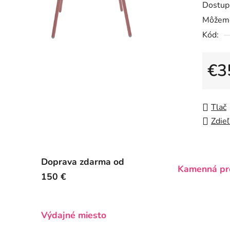
Dostup
je
Môžeme
0,0
Kód:
z
5
hviezdič
€3
Jedno
Tlač
Zdieľ
Doprava zdarma od
Kamenná pr
150 €
Výdajné miesto