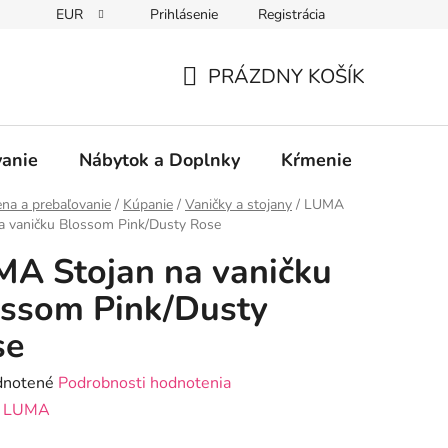
EUR
Prihlásenie
Registrácia
PRÁZDNY KOŠÍK
NÁKUPNÝ
KOŠÍK
vanie
Nábytok a Doplnky
Kŕmenie
Bezpe
na a prebaľovanie
/
Kúpanie
/
Vaničky a stojany
/
LUMA
a vaničku Blossom Pink/Dusty Rose
A Stojan na vaničku
ssom Pink/Dusty
se
rné
notené
Podrobnosti hodnotenia
enie
:
LUMA
tu