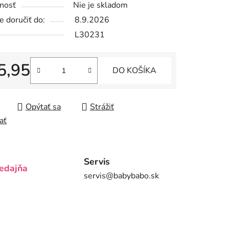
nosť
Nie je skladom
 doručiť do:
8.9.2026
L30231
iek.
5,95
DO KOŠÍKA
tková cena:
Opýtať sa
Strážiť
ať
Servis
edajňa
servis@babybabo.sk