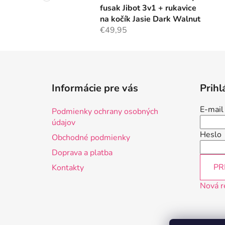
fusak Jibot 3v1 + rukavice
na kočík Jasie Dark Walnut
€49,95
Z
á
Informácie pre vás
Prihl
p
ä
E-mail
Podmienky ochrany osobných
t
údajov
i
Heslo
Obchodné podmienky
e
Doprava a platba
PR
Kontakty
Nová r