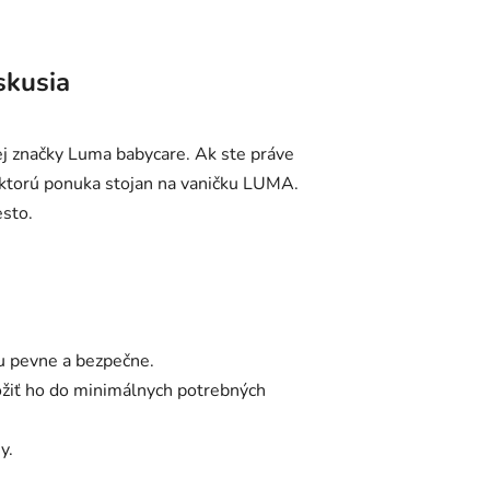
skusia
ej značky Luma babycare. Ak ste práve
, ktorú ponuka stojan na vaničku LUMA.
esto.
ňu pevne a bezpečne.
ložiť ho do minimálnych potrebných
y.