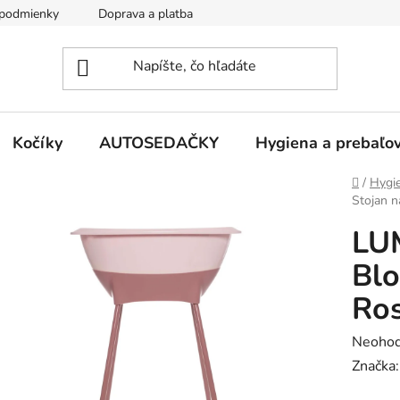
podmienky
Doprava a platba
Kontakty
Kočíky
AUTOSEDAČKY
Hygiena a prebaľo
Domov
/
Hygie
Stojan n
LUM
Blo
Ro
Prieme
Neohod
hodnot
Značka
produk