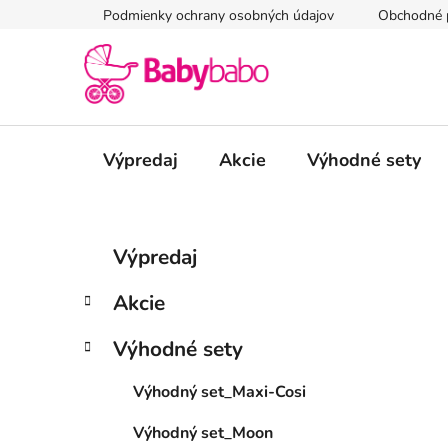
Prejsť
Podmienky ochrany osobných údajov
Obchodné 
na
obsah
Výpredaj
Akcie
Výhodné sety
B
K
Preskočiť
Výpredaj
a
kategórie
o
t
č
Akcie
e
n
g
ý
Výhodné sety
ó
p
r
Výhodný set_Maxi-Cosi
i
a
e
n
Výhodný set_Moon