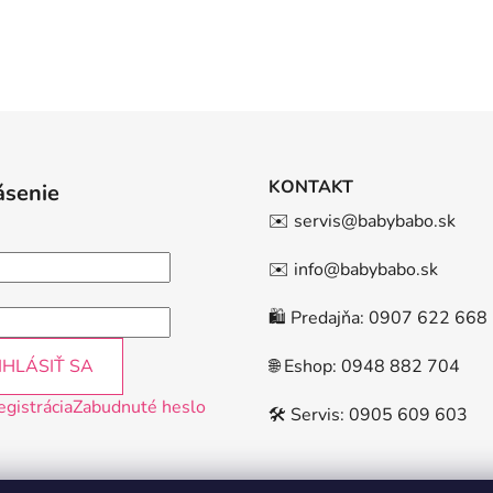
KONTAKT
ásenie
✉️ servis@babybabo.sk
✉️ info@babybabo.sk
🛍️ Predajňa: 0907 622 668
IHLÁSIŤ SA
🌐 Eshop: 0948 882 704
egistrácia
Zabudnuté heslo
🛠️ Servis: 0905 609 603