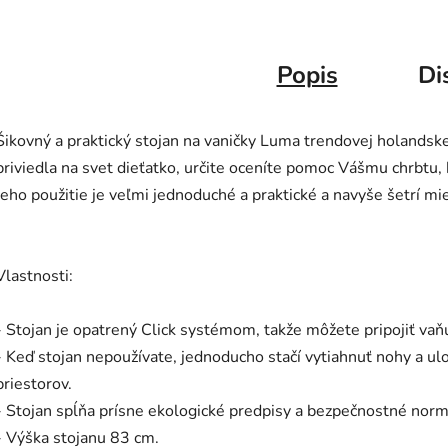
Popis
Di
Šikovný a praktický stojan na vaničky Luma trendovej holandsk
priviedla na svet dieťatko, určite oceníte pomoc Vášmu chrbtu
Jeho použitie je veľmi jednoduché a praktické a navyše šetrí mi
Vlastnosti:
- Stojan je opatrený Click systémom, takže môžete pripojiť va
- Keď stojan nepoužívate, jednoducho stačí vytiahnuť nohy a u
priestorov.
- Stojan spĺňa prísne ekologické predpisy a bezpečnostné norm
- Výška stojanu 83 cm.