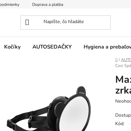
podmienky
Doprava a platba
Kontakty
Kočíky
AUTOSEDAČKY
Hygiena a prebaľo
Domov
/
AUT
Cosi Spä
Max
zrk
Prieme
Neohod
hodnot
Dostup
produk
Kód:
je