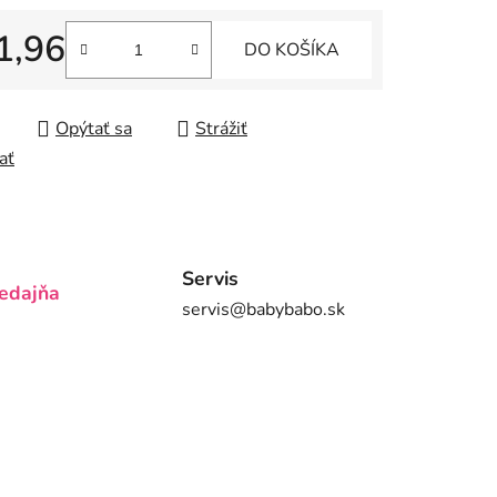
1,96
DO KOŠÍKA
tková cena:
iek.
Opýtať sa
Strážiť
ať
Servis
edajňa
servis@babybabo.sk