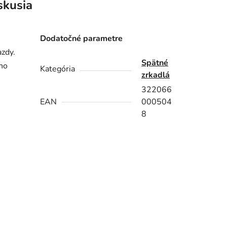
skusia
Dodatočné parametre
zdy.
Spätné
 ho
Kategória
zrkadlá
322066
EAN
000504
8