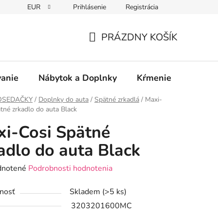
EUR
Prihlásenie
Registrácia
PRÁZDNY KOŠÍK
NÁKUPNÝ
KOŠÍK
vanie
Nábytok a Doplnky
Kŕmenie
Bezpe
OSEDAČKY
/
Doplnky do auta
/
Spätné zrkadlá
/
Maxi-
tné zrkadlo do auta Black
i-Cosi Spätné
adlo do auta Black
rné
notené
Podrobnosti hodnotenia
enie
nosť
Skladem
(>5 ks)
tu
3203201600MC