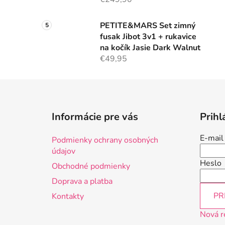
PETITE&MARS Set zimný
fusak Jibot 3v1 + rukavice
na kočík Jasie Dark Walnut
€49,95
Z
á
Informácie pre vás
Prihl
p
ä
E-mail
Podmienky ochrany osobných
t
údajov
i
Heslo
Obchodné podmienky
e
Doprava a platba
PR
Kontakty
Nová r