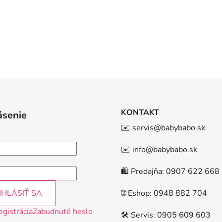
KONTAKT
ásenie
✉️ servis@babybabo.sk
✉️ info@babybabo.sk
🛍️ Predajňa: 0907 622 668
IHLÁSIŤ SA
🌐 Eshop: 0948 882 704
egistrácia
Zabudnuté heslo
🛠️ Servis: 0905 609 603