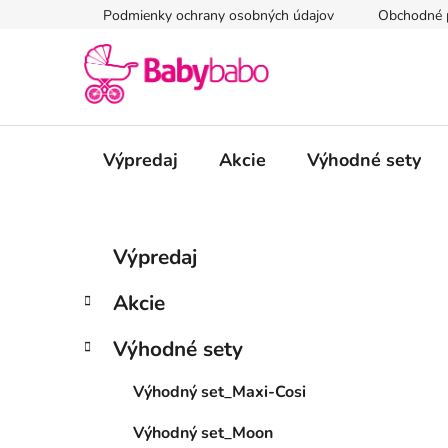
Prejsť
Podmienky ochrany osobných údajov
Obchodné 
na
obsah
Výpredaj
Akcie
Výhodné sety
B
K
Preskočiť
Výpredaj
a
kategórie
o
t
č
Akcie
e
n
g
ý
Výhodné sety
ó
p
r
Výhodný set_Maxi-Cosi
i
a
e
n
Výhodný set_Moon