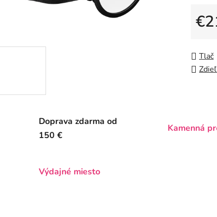
0,0
z
€2
5
Jedno
hviezdič
Tlač
Zdieľ
Doprava zdarma od
Kamenná pr
150 €
Výdajné miesto