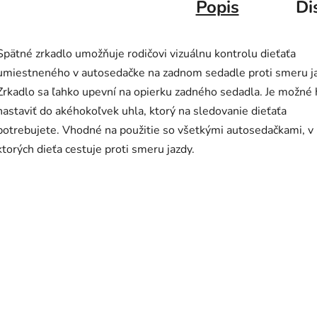
Popis
Di
Spätné zrkadlo umožňuje rodičovi vizuálnu kontrolu dieťaťa
umiestneného v autosedačke na zadnom sedadle proti smeru ja
Zrkadlo sa ľahko upevní na opierku zadného sedadla. Je možné
nastaviť do akéhokoľvek uhla, ktorý na sledovanie dieťaťa
potrebujete. Vhodné na použitie so všetkými autosedačkami, v
ktorých dieťa cestuje proti smeru jazdy.