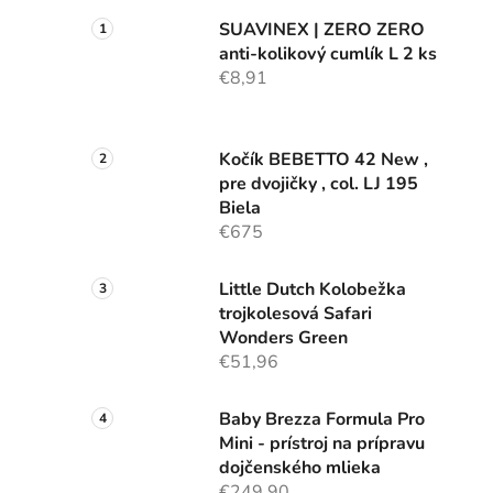
SUAVINEX | ZERO ZERO
anti-kolikový cumlík L 2 ks
€8,91
Kočík BEBETTO 42 New ,
pre dvojičky , col. LJ 195
Biela
€675
Little Dutch Kolobežka
trojkolesová Safari
Wonders Green
€51,96
Baby Brezza Formula Pro
Mini - prístroj na prípravu
dojčenského mlieka
€249,90