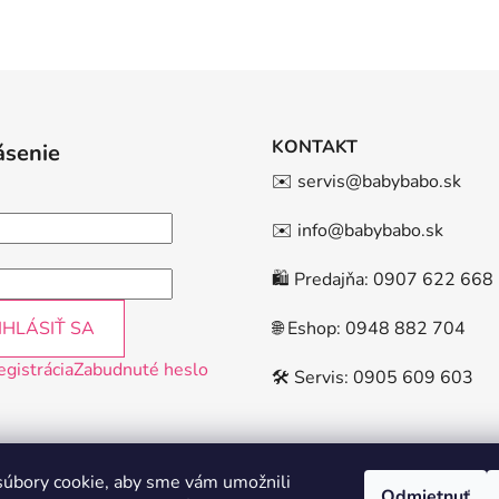
KONTAKT
ásenie
✉️ servis@babybabo.sk
✉️ info@babybabo.sk
🛍️ Predajňa: 0907 622 668
IHLÁSIŤ SA
🌐 Eshop: 0948 882 704
egistrácia
Zabudnuté heslo
🛠️ Servis: 0905 609 603
úbory cookie, aby sme vám umožnili
Odmietnuť