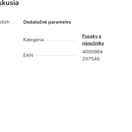
skusia
nších
Dodatočné parametre
Fusaky a
Kategória
nánožníky
4000984
EAN
207545