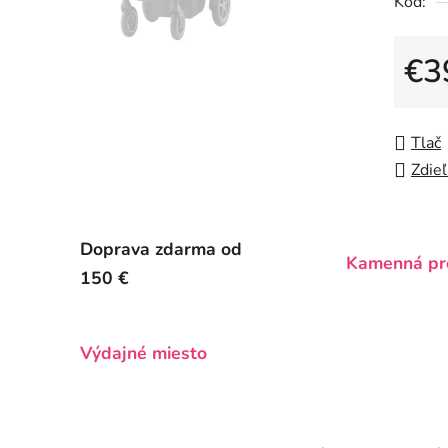
Kód:
0,0
z
5
€3
hviezdič
Jedno
Tlač
Zdieľ
Doprava zdarma od
Kamenná pr
150 €
Výdajné miesto