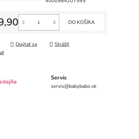
4000984207545
9,90
DO KOŠÍKA
iek.
tková cena:
Opýtať sa
Strážiť
ať
Servis
edajňa
servis@babybabo.sk