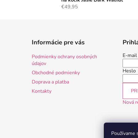
na kočík Jasie Dark Walnut
€49,95
Z
á
Informácie pre vás
Prihl
p
ä
E-mail
Podmienky ochrany osobných
t
údajov
i
Heslo
Obchodné podmienky
e
Doprava a platba
PR
Kontakty
Nová r
Používame s