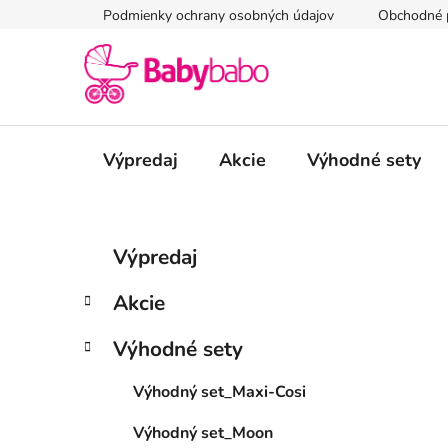
Prejsť
Podmienky ochrany osobných údajov
Obchodné 
na
obsah
Výpredaj
Akcie
Výhodné sety
B
K
Preskočiť
Výpredaj
a
kategórie
o
t
č
Akcie
e
n
g
ý
Výhodné sety
ó
p
r
Výhodný set_Maxi-Cosi
i
a
e
n
Výhodný set_Moon