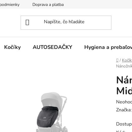
podmienky
Doprava a platba
Kontakty
Kočíky
AUTOSEDAČKY
Hygiena a prebaľo
Domov
/
Kočík
Nánožník
Nán
Mid
Prieme
Neohod
hodnot
Značka
produk
Dostup
je