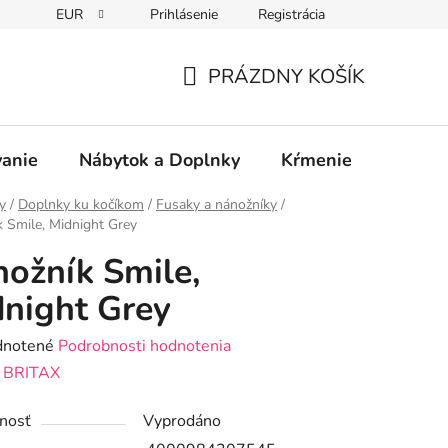
EUR
Prihlásenie
Registrácia
PRÁZDNY KOŠÍK
NÁKUPNÝ
KOŠÍK
vanie
Nábytok a Doplnky
Kŕmenie
Bezpe
y
/
Doplnky ku kočíkom
/
Fusaky a nánožníky
/
 Smile, Midnight Grey
ožník Smile,
night Grey
rné
notené
Podrobnosti hodnotenia
enie
:
BRITAX
tu
nosť
Vyprodáno