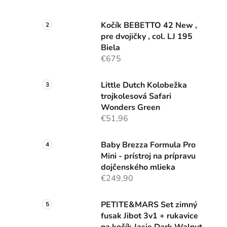
Kočík BEBETTO 42 New ,
pre dvojičky , col. LJ 195
Biela
€675
Little Dutch Kolobežka
trojkolesová Safari
Wonders Green
€51,96
Baby Brezza Formula Pro
Mini - prístroj na prípravu
dojčenského mlieka
€249,90
PETITE&MARS Set zimný
fusak Jibot 3v1 + rukavice