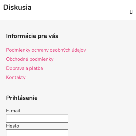
Diskusia
Z
á
Informácie pre vás
p
ä
Podmienky ochrany osobných údajov
t
Obchodné podmienky
i
Doprava a platba
e
Kontakty
Prihlásenie
E-mail
Heslo