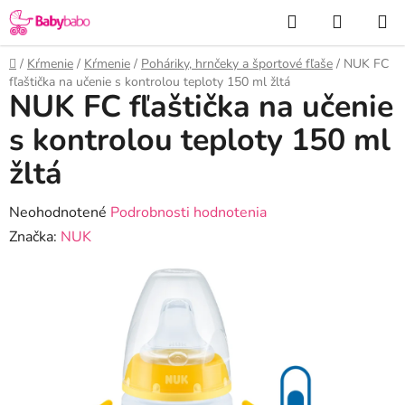
Prejsť
Hľadať
NÁKUP
na
KOŠÍK
obsah
Domov
/
Kŕmenie
/
Kŕmenie
/
Poháriky, hrnčeky a športové fľaše
/
NUK FC
fľaštička na učenie s kontrolou teploty 150 ml žltá
NUK FC fľaštička na učenie
s kontrolou teploty 150 ml
žltá
Priemerné
Neohodnotené
Podrobnosti hodnotenia
hodnotenie
Značka:
NUK
produktu
je
0,0
z
5
hviezdičiek.