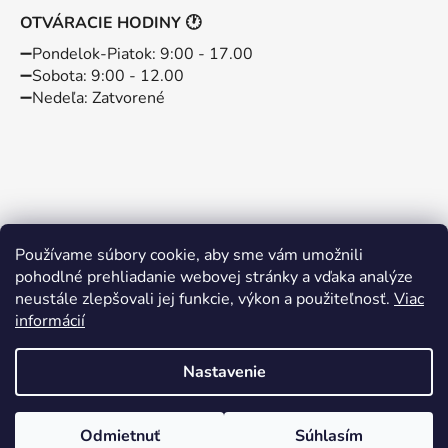
OTVÁRACIE HODINY 🕐
➖️Pondelok-Piatok: 9:00 - 17.00
➖️Sobota: 9:00 - 12.00
➖️Nedeľa: Zatvorené
Používame súbory cookie, aby sme vám umožnili
pohodlné prehliadanie webovej stránky a vďaka analýze
neustále zlepšovali jej funkcie, výkon a použiteľnosť.
Viac
informácií
Instagram
Facebook
Nastavenie
Vytvoril Shoptet
Odmietnuť
Súhlasím
Copyright 2026
BABYBABO
. Všetky práva vyhradené.