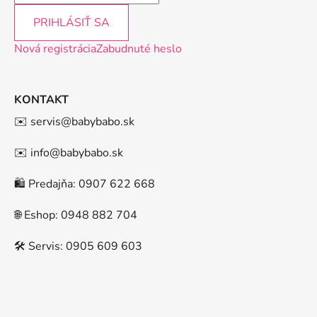
PRIHLÁSIŤ SA
Nová registrácia
Zabudnuté heslo
KONTAKT
✉️ servis@babybabo.sk
✉️ info@babybabo.sk
🛍️ Predajňa: 0907 622 668
🌐 Eshop: 0948 882 704
🛠️ Servis: 0905 609 603