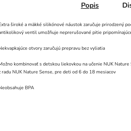
Popis
Di
Extra široké a mäkké silikónové náustok zaručuje prirodzený poci
antikolikový ventil umožňuje neprerušované pitie pripomínajúce
Nekvapkajúce otvory zaručujú prepravu bez vyliatia
Možno kombinovať s detskou liekovkou na učenie NUK Nature 
z radu NUK Nature Sense, pre deti od 6 do 18 mesiacov
Neobsahuje BPA