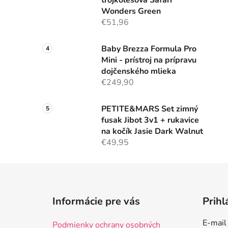
trojkolesová Safari
Wonders Green
€51,96
Baby Brezza Formula Pro
Mini - prístroj na prípravu
dojčenského mlieka
€249,90
PETITE&MARS Set zimný
fusak Jibot 3v1 + rukavice
na kočík Jasie Dark Walnut
€49,95
Z
á
Informácie pre vás
Prihl
p
ä
E-mail
Podmienky ochrany osobných