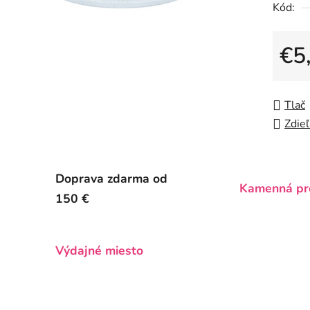
Kód:
z
5
hviezdič
€5
Jedno
Tlač
Zdieľ
Doprava zdarma od
Kamenná pr
150 €
Výdajné miesto