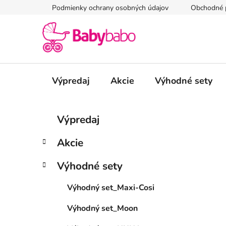
Prejsť
Podmienky ochrany osobných údajov
Obchodné 
na
obsah
Výpredaj
Akcie
Výhodné sety
B
K
Preskočiť
Výpredaj
a
kategórie
o
t
č
Akcie
e
n
g
ý
Výhodné sety
ó
p
r
Výhodný set_Maxi-Cosi
i
a
e
n
Výhodný set_Moon
e