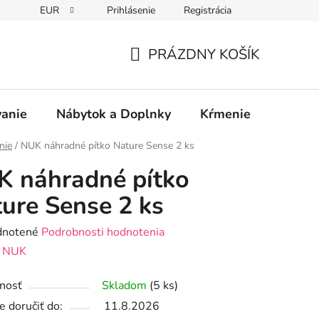
EUR
Prihlásenie
Registrácia
PRÁZDNY KOŠÍK
NÁKUPNÝ
KOŠÍK
vanie
Nábytok a Doplnky
Kŕmenie
Bezpe
nie
/
NUK náhradné pítko Nature Sense 2 ks
 náhradné pítko
ure Sense 2 ks
rné
notené
Podrobnosti hodnotenia
enie
:
NUK
tu
nosť
Skladom
(5 ks)
 doručiť do:
11.8.2026