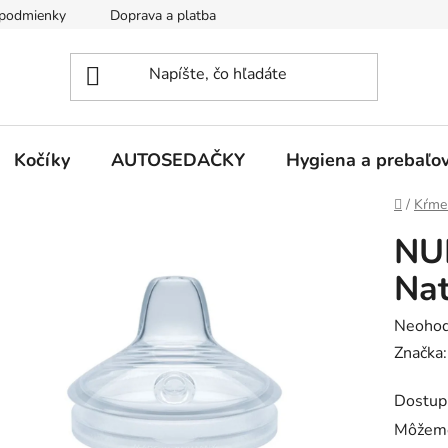
podmienky
Doprava a platba
Kontakty
Kočíky
AUTOSEDAČKY
Hygiena a prebaľo
Domov
/
Kŕme
NUK
Nat
Prieme
Neohod
hodnot
Značka
produk
Dostup
je
Môžeme
0,0