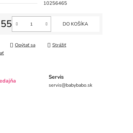
10256465
iek.
,55
DO KOŠÍKA
tková cena:
Opýtať sa
Strážiť
ať
Servis
edajňa
servis@babybabo.sk