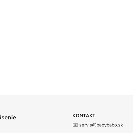
KONTAKT
ásenie
✉️ servis@babybabo.sk