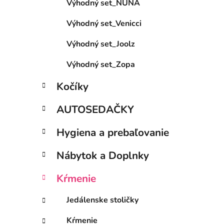
Výhodný set_NUNA
l
Výhodný set_Venicci
Výhodný set_Joolz
Výhodný set_Zopa
Kočíky
AUTOSEDAČKY
Hygiena a prebaľovanie
Nábytok a Doplnky
Kŕmenie
Jedálenske stoličky
Kŕmenie