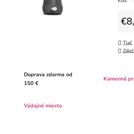
Kód:
0,0
z
5
€8
hviezdič
Jedno
Tlač
Zdieľ
Doprava zdarma od
Kamenná pr
150 €
Výdajné miesto