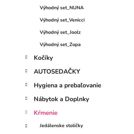
e
Výhodný set_NUNA
l
Výhodný set_Venicci
Výhodný set_Joolz
Výhodný set_Zopa
Kočíky
AUTOSEDAČKY
Hygiena a prebaľovanie
Nábytok a Doplnky
Kŕmenie
Jedálenske stoličky