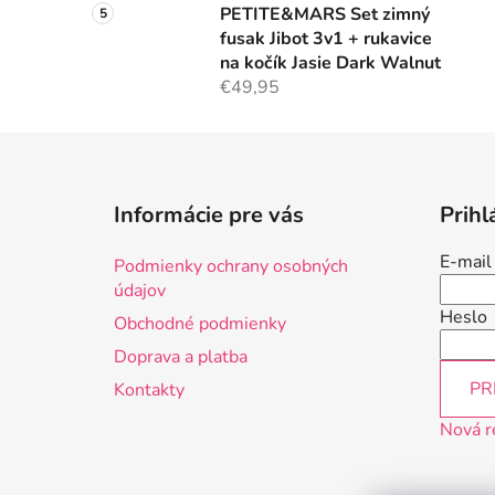
PETITE&MARS Set zimný
fusak Jibot 3v1 + rukavice
na kočík Jasie Dark Walnut
€49,95
Z
á
Informácie pre vás
Prihl
p
ä
E-mail
Podmienky ochrany osobných
t
údajov
i
Heslo
Obchodné podmienky
e
Doprava a platba
PR
Kontakty
Nová r