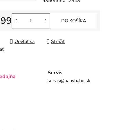
5350555012948
,99
DO KOŠÍKA
iek.
tková cena:
Opýtať sa
Strážiť
ať
Servis
edajňa
servis@babybabo.sk