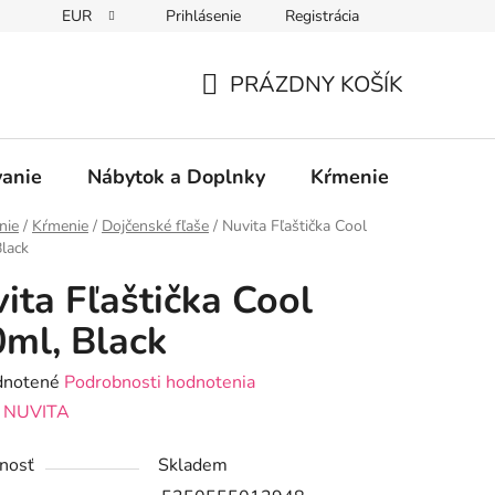
EUR
Prihlásenie
Registrácia
PRÁZDNY KOŠÍK
NÁKUPNÝ
KOŠÍK
vanie
Nábytok a Doplnky
Kŕmenie
Bezpe
nie
/
Kŕmenie
/
Dojčenské fľaše
/
Nuvita Fľaštička Cool
lack
ita Fľaštička Cool
ml, Black
rné
notené
Podrobnosti hodnotenia
enie
:
NUVITA
tu
nosť
Skladem