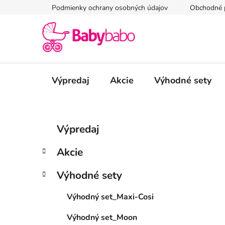
Prejsť
Podmienky ochrany osobných údajov
Obchodné 
na
obsah
Výpredaj
Akcie
Výhodné sety
B
K
Preskočiť
Výpredaj
a
kategórie
o
t
č
Akcie
e
n
g
ý
Výhodné sety
ó
p
r
Výhodný set_Maxi-Cosi
i
a
e
n
Výhodný set_Moon