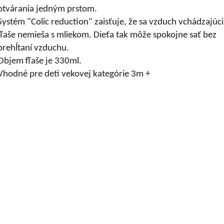
otvárania jedným prstom.
Systém "Colic reduction" zaisťuje, že sa vzduch vchádzajúci
fľaše nemieša s mliekom. Dieťa tak môže spokojne sať bez
prehĺtaní vzduchu.
Objem fľaše je 330ml.
Vhodné pre deti vekovej kategórie 3m +