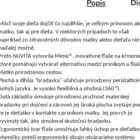
Popis
Di
Môcť svoje dieťa dojčiť čo najdlhšie, je veľkým prínosom ak
matku, tak aj pre dieťa. V niektorých prípadoch to však
napríklad zo zdravotných dôvodov matky alebo dieťaťa nie 
naďalej možné.
Preto NUVITA vytvorila Mimic®, inovatívne fľaše na kŕmeni
ktoré pomáhajú vytvárať alternatívu medzi prsníkom a fliaš
všetko prirodzenou cestou.
Plochá a dlhšia "bradavka" uľahčuje prirodzený peristaltick
pohyb jazyka. Je vysoko flexibilná a ohybná (360 °).
Dutá základňa simuluje prirodzenú pružnosť materskej
bradavky pri dojčení a zároveň jej široká plocha zvyšuje poc
že je dieťatko v kontakte s prsníkom matky. Jej povrch je
vyvinutý tak, aby simuloval skutočnú bradavku.
Ergonomický tvar fľaše umožňuje ľahký úchop pre dieťatko
Mamičky poteší ergonomický dizajn otváracieho systému