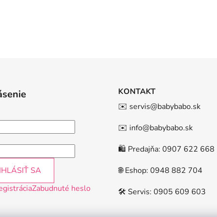
KONTAKT
ásenie
✉️ servis@babybabo.sk
✉️ info@babybabo.sk
🛍️ Predajňa: 0907 622 668
IHLÁSIŤ SA
🌐 Eshop: 0948 882 704
egistrácia
Zabudnuté heslo
🛠️ Servis: 0905 609 603