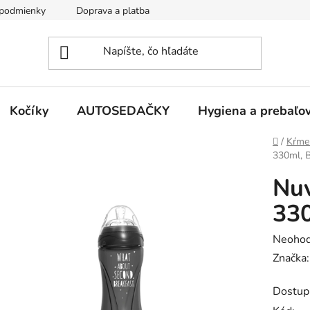
podmienky
Doprava a platba
Kontakty
Kočíky
AUTOSEDAČKY
Hygiena a prebaľo
Domov
/
Kŕme
330ml, B
Nuv
330
Prieme
Neohod
hodnot
Značka
produk
Dostup
je