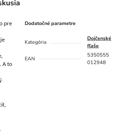
skusia
Dodatočné parametre
o pre
Dojčenské
je
Kategória
fľaše
5350555
e,
EAN
012948
. A to
ý
it,
.