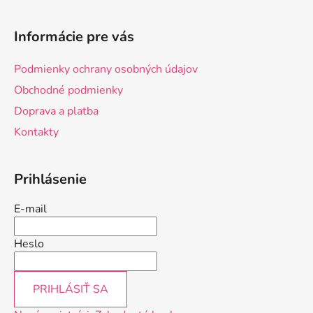
Z
á
Informácie pre vás
p
ä
Podmienky ochrany osobných údajov
t
Obchodné podmienky
i
Doprava a platba
e
Kontakty
Prihlásenie
E-mail
Heslo
PRIHLÁSIŤ SA