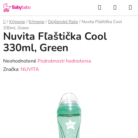
Prejsť
Hľadať
NÁKUP
na
KOŠÍK
obsah
Domov
/
Kŕmenie
/
Kŕmenie
/
Dojčenské fľaše
/
Nuvita Fľaštička Cool
330ml, Green
Nuvita Fľaštička Cool
330ml, Green
Priemerné
Neohodnotené
Podrobnosti hodnotenia
hodnotenie
Značka:
NUVITA
produktu
je
0,0
z
5
hviezdičiek.