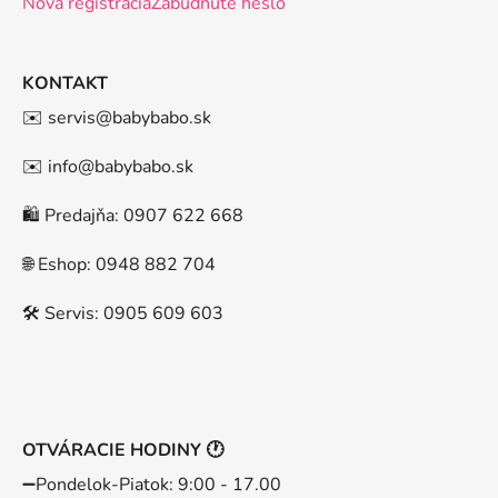
Nová registrácia
Zabudnuté heslo
KONTAKT
✉️ servis@babybabo.sk
✉️ info@babybabo.sk
🛍️ Predajňa: 0907 622 668
🌐 Eshop: 0948 882 704
🛠️ Servis: 0905 609 603
OTVÁRACIE HODINY 🕐
➖️Pondelok-Piatok: 9:00 - 17.00