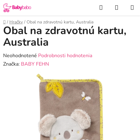
Prejsť
Hľadať
NÁKUP
na
KOŠÍK
obsah
Domov
/
Hračky
/
Obal na zdravotnú kartu, Australia
Obal na zdravotnú kartu,
Australia
Priemerné
Neohodnotené
Podrobnosti hodnotenia
hodnotenie
Značka:
BABY FEHN
produktu
je
0,0
z
5
hviezdičiek.