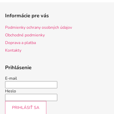
Z
á
Informácie pre vás
p
ä
Podmienky ochrany osobných údajov
t
Obchodné podmienky
i
Doprava a platba
e
Kontakty
Prihlásenie
E-mail
Heslo
PRIHLÁSIŤ SA