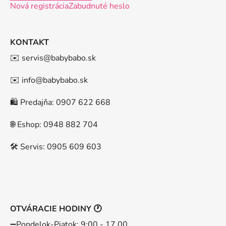
Nová registrácia
Zabudnuté heslo
KONTAKT
✉️ servis@babybabo.sk
✉️ info@babybabo.sk
🛍️ Predajňa: 0907 622 668
🌐 Eshop: 0948 882 704
🛠️ Servis: 0905 609 603
OTVÁRACIE HODINY 🕐
➖️Pondelok-Piatok: 9:00 - 17.00