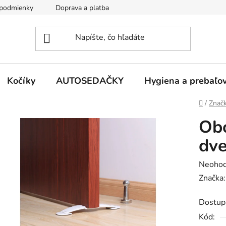
podmienky
Doprava a platba
Kontakty
Kočíky
AUTOSEDAČKY
Hygiena a prebaľo
Domov
/
Znač
Obo
dve
Prieme
Neohod
hodnot
Značka
produk
Dostup
je
Kód:
0,0