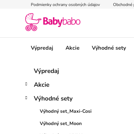
Prejsť
Podmienky ochrany osobných údajov
Obchodné 
na
obsah
Výpredaj
Akcie
Výhodné sety
B
K
Preskočiť
Výpredaj
a
kategórie
o
t
č
Akcie
e
n
g
ý
Výhodné sety
ó
p
r
Výhodný set_Maxi-Cosi
i
a
e
n
Výhodný set_Moon
e