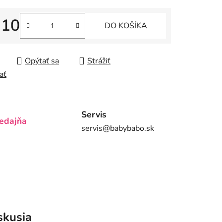
,10
DO KOŠÍKA
iek.
tková cena:
Opýtať sa
Strážiť
ať
Servis
edajňa
servis@babybabo.sk
skusia