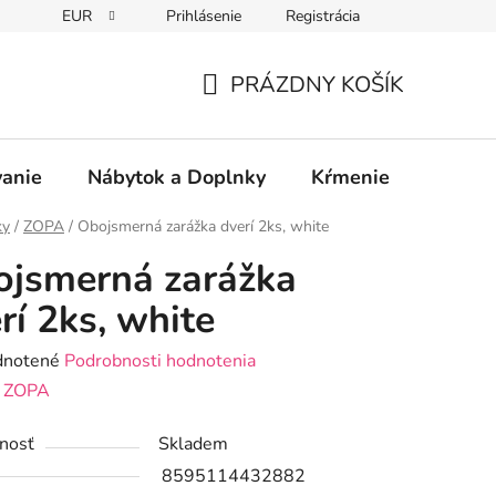
EUR
Prihlásenie
Registrácia
PRÁZDNY KOŠÍK
NÁKUPNÝ
KOŠÍK
vanie
Nábytok a Doplnky
Kŕmenie
Bezpe
ky
/
ZOPA
/
Obojsmerná zarážka dverí 2ks, white
jsmerná zarážka
rí 2ks, white
rné
notené
Podrobnosti hodnotenia
enie
:
ZOPA
tu
nosť
Skladem
8595114432882