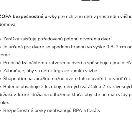
ZOPA bezpečnostné prvky
pre ochranu detí v prostrediu vášh
domova
• Zarážka zaisťuje požadovanú polohu otvorenia dverí
• Je určená pre dvere so spodnou hranou vo výške 0,8–2 cm o
zeme
• Predchádza náhlemu zatvoreniu dverí a spôsobuje ujmu dieť
• Zabraňuje, aby sa deti z legrace zamkli v izbe
• Šliapnutím na zarážku možno dvere ľahko uvoľniť, otvoriť či z
• Balenie obsahuje 2 ks obojsmerných zarážok a 2 ks závesnýc
držiakov, ktoré slúžia na odloženie kľúča, aby ste ho mali vždy 
ruke.
• Bezpečnostné prvky neobsahujú BPA a ftaláty