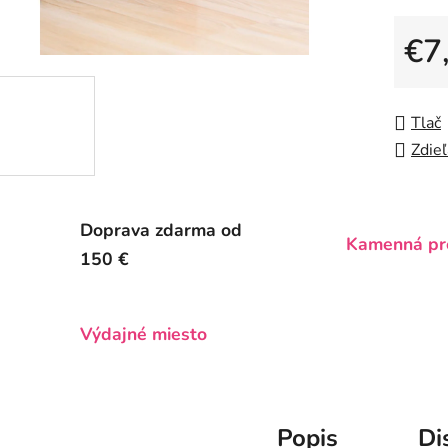
z
5
€7
hviezdič
Jedno
Tlač
Zdieľ
Doprava zdarma od
Kamenná pr
150 €
Výdajné miesto
Popis
Di