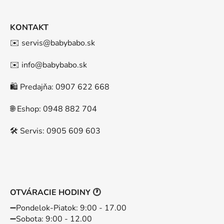
KONTAKT
✉️ servis@babybabo.sk
✉️ info@babybabo.sk
🛍️ Predajňa: 0907 622 668
🌐 Eshop: 0948 882 704
🛠️ Servis: 0905 609 603
OTVÁRACIE HODINY 🕐
➖️Pondelok-Piatok: 9:00 - 17.00
➖️Sobota: 9:00 - 12.00