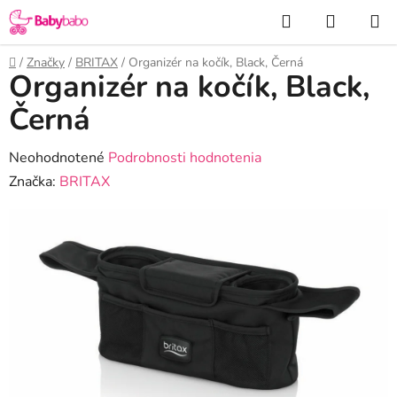
Prejsť
Hľadať
NÁKUP
na
KOŠÍK
obsah
Domov
/
Značky
/
BRITAX
/
Organizér na kočík, Black, Černá
Organizér na kočík, Black,
Černá
Priemerné
Neohodnotené
Podrobnosti hodnotenia
hodnotenie
Značka:
BRITAX
produktu
je
0,0
z
5
hviezdičiek.