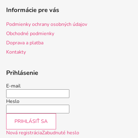
á
Informácie pre vás
p
ä
Podmienky ochrany osobných údajov
t
Obchodné podmienky
i
Doprava a platba
e
Kontakty
Prihlásenie
E-mail
Heslo
PRIHLÁSIŤ SA
Nová registrácia
Zabudnuté heslo