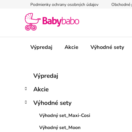
Prejsť
Podmienky ochrany osobných údajov
Obchodné 
na
obsah
Výpredaj
Akcie
Výhodné sety
B
K
Preskočiť
Výpredaj
a
kategórie
o
t
č
Akcie
e
n
g
ý
Výhodné sety
ó
p
r
Výhodný set_Maxi-Cosi
i
a
e
n
Výhodný set_Moon