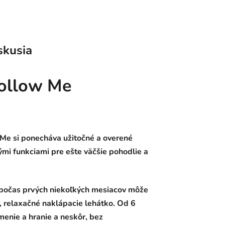
skusia
Follow Me
 Me si ponecháva užitočné a overené
ými funkciami pre ešte väčšie pohodlie a
: počas prvých niekoľkých mesiacov môže
 relaxačné naklápacie lehátko. Od 6
menie a hranie a neskôr, bez