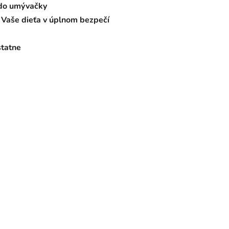
 do umývačky
 Vaše dieťa v úplnom bezpečí
statne