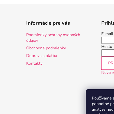
Z
á
Informácie pre vás
Prihl
p
ä
E-mail
Podmienky ochrany osobných
t
údajov
i
Heslo
Obchodné podmienky
e
Doprava a platba
PR
Kontakty
Nová r
Používame s
pohodlné pr
analýze neus