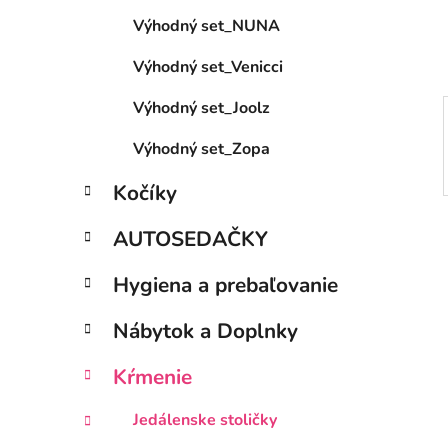
e
Výhodný set_NUNA
l
Výhodný set_Venicci
Výhodný set_Joolz
Výhodný set_Zopa
Kočíky
AUTOSEDAČKY
Hygiena a prebaľovanie
Nábytok a Doplnky
Kŕmenie
Jedálenske stoličky