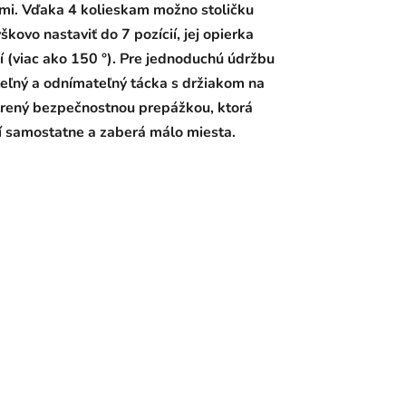
ými. Vďaka 4 kolieskam možno stoličku
kovo nastaviť do 7 pozícií, jej opierka
ií (viac ako 150 °). Pre jednoduchú údržbu
teľný a odnímateľný tácka s držiakom na
atrený bezpečnostnou prepážkou, ktorá
ojí samostatne a zaberá málo miesta.