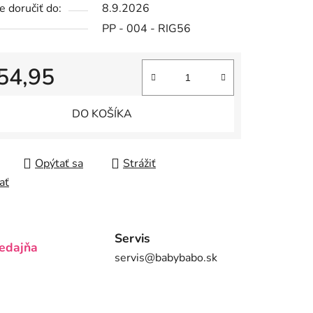
 doručiť do:
8.9.2026
PP - 004 - RIG56
54,95
iek.
tková cena:
DO KOŠÍKA
Opýtať sa
Strážiť
ať
Servis
edajňa
servis@babybabo.sk