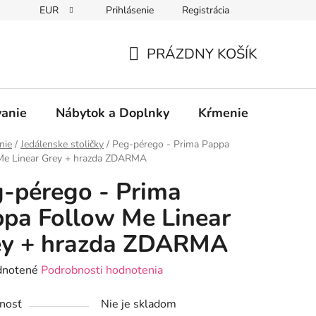
EUR
Prihlásenie
Registrácia
PRÁZDNY KOŠÍK
NÁKUPNÝ
KOŠÍK
vanie
Nábytok a Doplnky
Kŕmenie
Bezpe
nie
/
Jedálenske stoličky
/
Peg-pérego - Prima Pappa
Me Linear Grey + hrazda ZDARMA
-pérego - Prima
pa Follow Me Linear
ey + hrazda ZDARMA
rné
notené
Podrobnosti hodnotenia
enie
nosť
Nie je skladom
tu