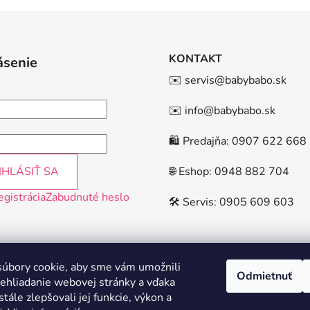
KONTAKT
ásenie
✉️ servis@babybabo.sk
✉️ info@babybabo.sk
🛍️ Predajňa: 0907 622 668
IHLÁSIŤ SA
🌐 Eshop: 0948 882 704
egistrácia
Zabudnuté heslo
🛠️ Servis: 0905 609 603
úbory cookie, aby sme vám umožnili
Odmietnuť
ehliadanie webovej stránky a vďaka
tále zlepšovali jej funkcie, výkon a