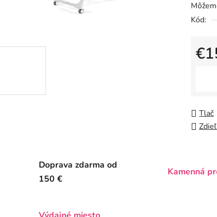
Môžeme
je
Kód:
0,0
z
5
€1
hviezdič
Jedno
Tlač
Zdieľ
Doprava zdarma od
Kamenná pr
150 €
Výdajné miesto