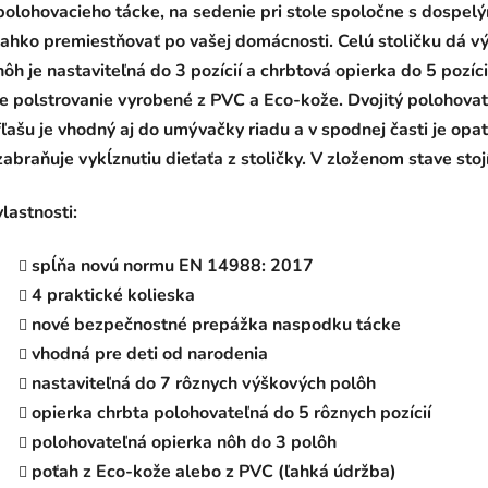
polohovacieho tácke, na sedenie pri stole spoločne s dospel
ľahko premiestňovať po vašej domácnosti. Celú stoličku dá výš
nôh je nastaviteľná do 3 pozícií a chrbtová opierka do 5 pozíc
je polstrovanie vyrobené z PVC a Eco-kože. Dvojitý polohova
fľašu je vhodný aj do umývačky riadu a v spodnej časti je op
zabraňuje vykĺznutiu dieťaťa z stoličky. V zloženom stave st
vlastnosti:
spĺňa novú normu EN 14988: 2017
4 praktické kolieska
nové bezpečnostné prepážka naspodku tácke
vhodná pre deti od narodenia
nastaviteľná do 7 rôznych výškových polôh
opierka chrbta polohovateľná do 5 rôznych pozícií
polohovateľná opierka nôh do 3 polôh
poťah z Eco-kože alebo z PVC (ľahká údržba)