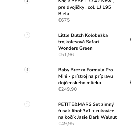
Kočík BEBETTO 42 New ,
pre dvojičky , col. LJ 195
Biela
€675
Little Dutch Kolobežka
trojkolesová Safari
Wonders Green
€51,96
Baby Brezza Formula Pro
Mini - prístroj na prípravu
dojčenského mlieka
€249,90
PETITE&MARS Set zimný
fusak Jibot 3v1 + rukavice
na kočík Jasie Dark Walnut
€49,95