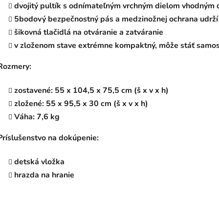
dvojitý pultík s odnímateľným vrchným dielom vhodným
5bodový bezpečnostný pás a medzinožnej ochrana udrží
šikovná tlačidlá na otváranie a zatváranie
v zloženom stave extrémne kompaktný, môže stáť samo
Rozmery:
zostavené: 55 x 104,5 x 75,5 cm (š x v x h)
zložené: 55 x 95,5 x 30 cm (š x v x h)
Váha: 7,6 kg
Príslušenstvo na dokúpenie:
detská vložka
hrazda na hranie