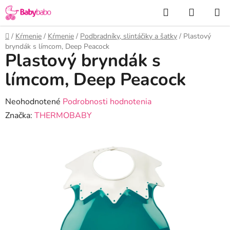
Prejsť
Hľadať
NÁKUP
na
KOŠÍK
obsah
Domov
/
Kŕmenie
/
Kŕmenie
/
Podbradníky, slintáčiky a šatky
/
Plastový
bryndák s límcom, Deep Peacock
Plastový bryndák s
límcom, Deep Peacock
Priemerné
Neohodnotené
Podrobnosti hodnotenia
hodnotenie
Značka:
THERMOBABY
produktu
je
0,0
z
5
hviezdičiek.