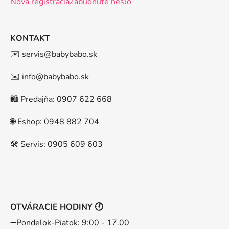
Nová registrácia
Zabudnuté heslo
KONTAKT
✉️ servis@babybabo.sk
✉️ info@babybabo.sk
🛍️ Predajňa: 0907 622 668
🌐 Eshop: 0948 882 704
🛠️ Servis: 0905 609 603
OTVÁRACIE HODINY 🕐
➖️Pondelok-Piatok: 9:00 - 17.00