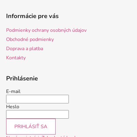
Z
á
Informácie pre vás
p
ä
Podmienky ochrany osobných údajov
t
Obchodné podmienky
i
Doprava a platba
e
Kontakty
Prihlásenie
E-mail
Heslo
PRIHLÁSIŤ SA