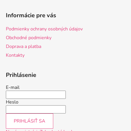
Z
á
Informácie pre vás
p
ä
Podmienky ochrany osobných údajov
t
Obchodné podmienky
i
Doprava a platba
e
Kontakty
Prihlásenie
E-mail
Heslo
PRIHLÁSIŤ SA