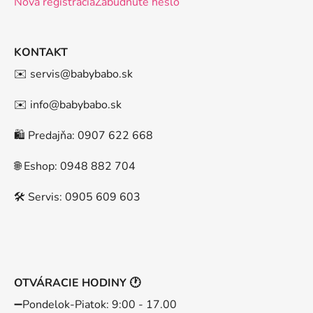
Nová registrácia
Zabudnuté heslo
KONTAKT
✉️ servis@babybabo.sk
✉️ info@babybabo.sk
🛍️ Predajňa: 0907 622 668
🌐 Eshop: 0948 882 704
🛠️ Servis: 0905 609 603
OTVÁRACIE HODINY 🕐
➖️Pondelok-Piatok: 9:00 - 17.00