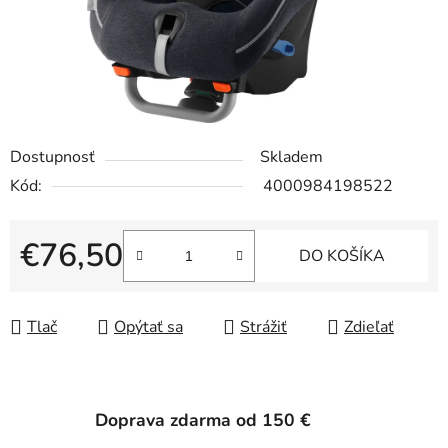
Dostupnosť
Skladem
Kód:
4000984198522
€76,50
DO KOŠÍKA
Jednotková cena:
Tlač
Opýtať sa
Strážiť
Zdieľať
Doprava zdarma od 150 €