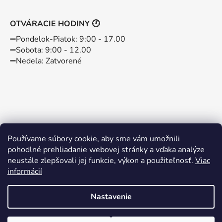
OTVÁRACIE HODINY 🕐
➖️Pondelok-Piatok: 9:00 - 17.00
➖️Sobota: 9:00 - 12.00
➖️Nedeľa: Zatvorené
Používame súbory cookie, aby sme vám umožnili
pohodlné prehliadanie webovej stránky a vďaka analýze
neustále zlepšovali jej funkcie, výkon a použiteľnosť.
Viac
informácií
Instagram
Facebook
Nastavenie
Vytvoril Shoptet