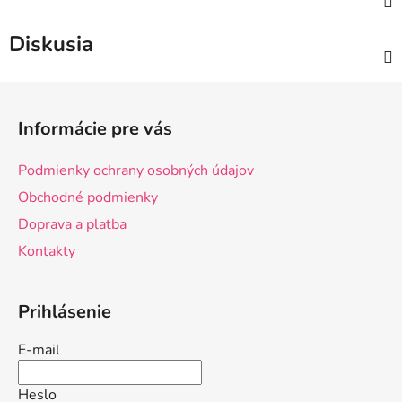
Diskusia
Z
á
Informácie pre vás
p
ä
Podmienky ochrany osobných údajov
t
Obchodné podmienky
i
Doprava a platba
e
Kontakty
Prihlásenie
E-mail
Heslo