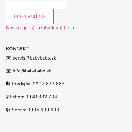
PRIHLÁSIŤ SA
Nová registrácia
Zabudnuté heslo
KONTAKT
✉️ servis@babybabo.sk
✉️ info@babybabo.sk
🛍️ Predajňa: 0907 622 668
🌐 Eshop: 0948 882 704
🛠️ Servis: 0905 609 603