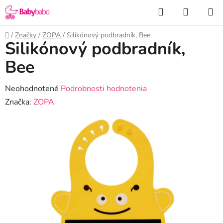
Prejsť
Hľadať
NÁKUP
na
KOŠÍK
obsah
Domov
/
Značky
/
ZOPA
/
Silikónový podbradník, Bee
Silikónový podbradník,
Bee
Priemerné
Neohodnotené
Podrobnosti hodnotenia
hodnotenie
Značka:
ZOPA
produktu
je
0,0
z
5
hviezdičiek.