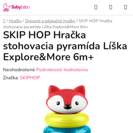
Prejsť
Hľadať
NÁKUP
na
KOŠÍK
obsah
Domov
/
Hračky
/
Drevené a edukačné hračky
/
SKIP HOP Hračka
stohovacia pyramída Líška Explore&More 6m+
SKIP HOP Hračka
stohovacia pyramída Líška
Explore&More 6m+
Priemerné
Neohodnotené
Podrobnosti hodnotenia
hodnotenie
Značka:
SKIPHOP
produktu
je
0,0
z
5
hviezdičiek.