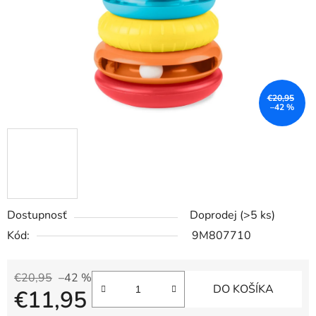
€20,95
–42 %
Dostupnosť
Doprodej
(>5 ks)
Kód:
9M807710
€20,95
–42 %
DO KOŠÍKA
€11,95