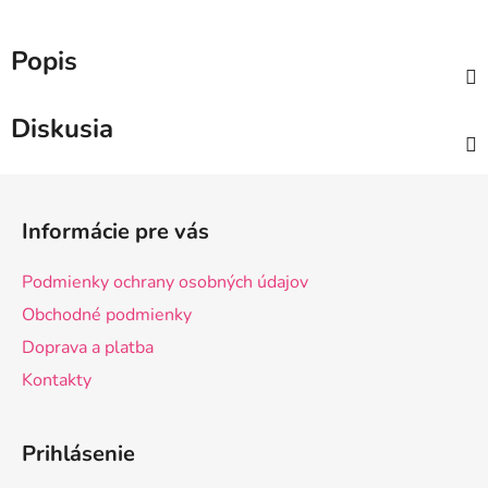
Popis
Diskusia
Z
á
Informácie pre vás
p
ä
Podmienky ochrany osobných údajov
t
Obchodné podmienky
i
Doprava a platba
e
Kontakty
Prihlásenie