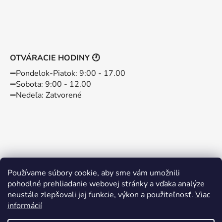
OTVÁRACIE HODINY 🕐
➖️Pondelok-Piatok: 9:00 - 17.00
➖️Sobota: 9:00 - 12.00
➖️Nedeľa: Zatvorené
Používame súbory cookie, aby sme vám umožnili
pohodlné prehliadanie webovej stránky a vďaka analýze
neustále zlepšovali jej funkcie, výkon a použiteľnosť.
Viac
informácií
Instagram
Facebook