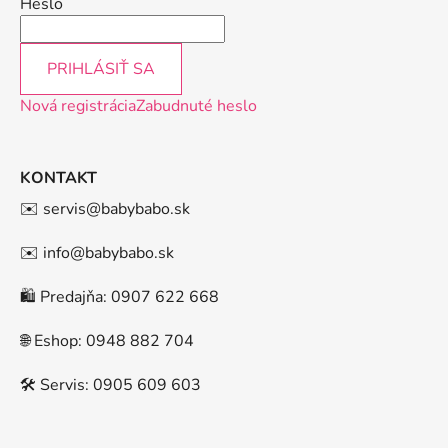
Heslo
PRIHLÁSIŤ SA
Nová registrácia
Zabudnuté heslo
KONTAKT
✉️ servis@babybabo.sk
✉️ info@babybabo.sk
🛍️ Predajňa: 0907 622 668
🌐 Eshop: 0948 882 704
🛠️ Servis: 0905 609 603