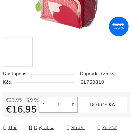
€23,95
–29 %
Dostupnosť
Doprodej
(>5 ks)
Kód:
9L750810
€23,95
–29 %
DO KOŠÍKA
€16,95
Jednotková cena:
Tlač
Opýtať sa
Strážiť
Zdieľať