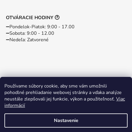
OTVÁRACIE HODINY 🕐
➖️Pondelok-Piatok: 9:00 - 17.00
➖️Sobota: 9:00 - 12.00
➖️Nedeľa: Zatvorené
Používame súbory cookie, aby sme vám umožnili
pohodlné prehliadanie webovej stránky a vďaka analýze
neustále zlepšovali jej funkcie, výkon a použiteľnosť.
Viac
informácií
Instagram
Facebook
Nastavenie