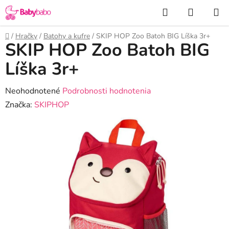
Prejsť
Hľadať
NÁKUP
na
KOŠÍK
obsah
Domov
/
Hračky
/
Batohy a kufre
/
SKIP HOP Zoo Batoh BIG Líška 3r+
SKIP HOP Zoo Batoh BIG
Líška 3r+
Priemerné
Neohodnotené
Podrobnosti hodnotenia
hodnotenie
Značka:
SKIPHOP
produktu
je
0,0
z
5
hviezdičiek.