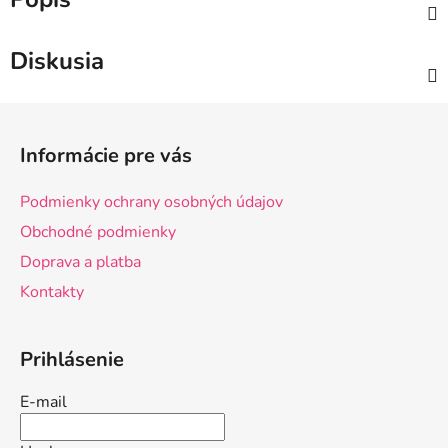
Diskusia
Z
á
Informácie pre vás
p
ä
Podmienky ochrany osobných údajov
t
Obchodné podmienky
i
Doprava a platba
e
Kontakty
Prihlásenie
E-mail