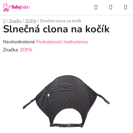
Prejsť
Hľadať
NÁKUP
na
KOŠÍK
obsah
Domov
/
Značky
/
ZOPA
/
Slnečná clona na kočík
Slnečná clona na kočík
Priemerné
Neohodnotené
Podrobnosti hodnotenia
hodnotenie
Značka:
ZOPA
produktu
je
0,0
z
5
hviezdičiek.