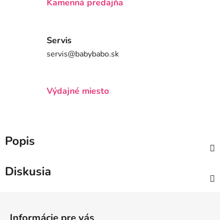
Kamenná predajňa
Servis
servis@babybabo.sk
Výdajné miesto
Popis
Diskusia
Z
á
Informácie pre vás