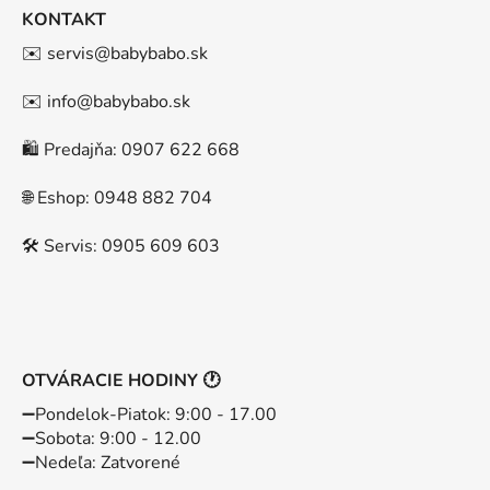
KONTAKT
✉️ servis@babybabo.sk
✉️ info@babybabo.sk
🛍️ Predajňa: 0907 622 668
🌐 Eshop: 0948 882 704
🛠️ Servis: 0905 609 603
OTVÁRACIE HODINY 🕐
➖️Pondelok-Piatok: 9:00 - 17.00
➖️Sobota: 9:00 - 12.00
➖️Nedeľa: Zatvorené