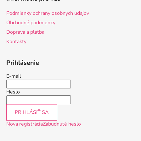
p
ä
Podmienky ochrany osobných údajov
t
Obchodné podmienky
i
Doprava a platba
e
Kontakty
Prihlásenie
E-mail
Heslo
PRIHLÁSIŤ SA
Nová registrácia
Zabudnuté heslo