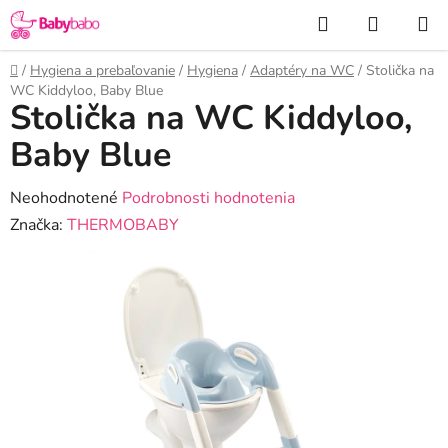
Prejsť
Hľadať
NÁKUP
na
KOŠÍK
obsah
Domov
/
Hygiena a prebaľovanie
/
Hygiena
/
Adaptéry na WC
/
Stolička na
WC Kiddyloo, Baby Blue
Stolička na WC Kiddyloo,
Baby Blue
Priemerné
Neohodnotené
Podrobnosti hodnotenia
hodnotenie
Značka:
THERMOBABY
produktu
je
0,0
z
5
hviezdičiek.