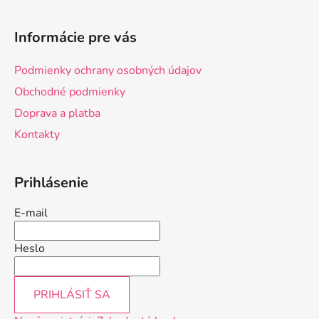
Z
á
Informácie pre vás
p
ä
Podmienky ochrany osobných údajov
t
Obchodné podmienky
i
Doprava a platba
e
Kontakty
Prihlásenie
E-mail
Heslo
PRIHLÁSIŤ SA