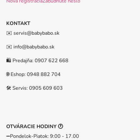
Nová registrácia
Zabudnuté heslo
KONTAKT
✉️ servis@babybabo.sk
✉️ info@babybabo.sk
🛍️ Predajňa: 0907 622 668
🌐 Eshop: 0948 882 704
🛠️ Servis: 0905 609 603
OTVÁRACIE HODINY 🕐
➖️Pondelok-Piatok: 9:00 - 17.00