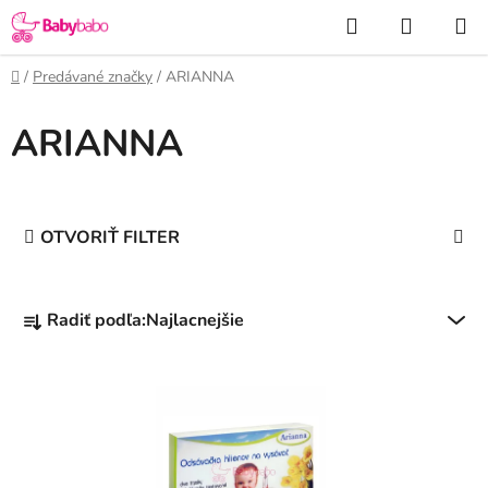
Prejsť
Hľadať
NÁKUP
na
KOŠÍK
obsah
Domov
/
Predávané značky
/
ARIANNA
ARIANNA
OTVORIŤ FILTER
R
Radiť podľa:
Najlacnejšie
a
d
V
e
ý
n
p
i
i
e