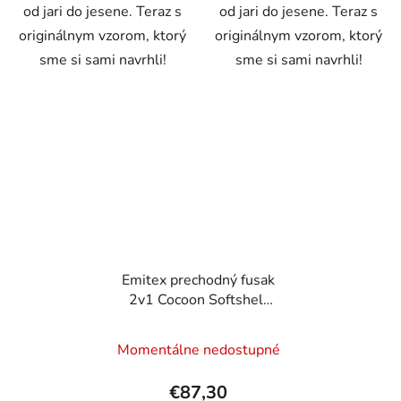
od jari do jesene. Teraz s
od jari do jesene. Teraz s
originálnym vzorom, ktorý
originálnym vzorom, ktorý
sme si sami navrhli!
sme si sami navrhli!
Emitex prechodný fusak
2v1 Cocoon Softshell
Bloomora
Momentálne nedostupné
€87,30