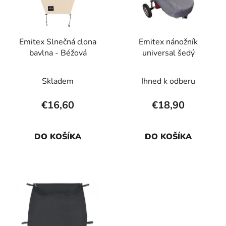
s
p
p
r
r
o
Emitex Slnečná clona
Emitex nánožník
o
d
bavlna - Béžová
universal šedý
d
u
u
k
Skladem
Ihned k odberu
k
t
t
o
€16,60
€18,90
o
v
v
DO KOŠÍKA
DO KOŠÍKA