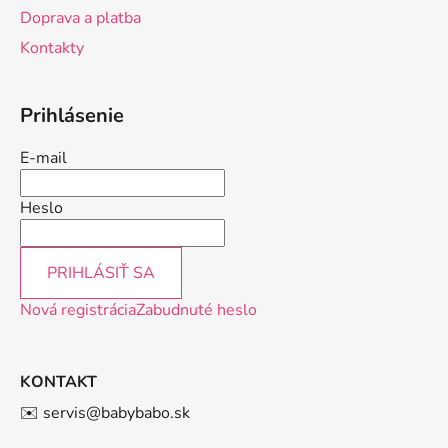
i
p
Doprava a platba
e
r
Kontakty
v
k
y
Prihlásenie
v
ý
E-mail
p
i
Heslo
s
u
PRIHLÁSIŤ SA
Nová registrácia
Zabudnuté heslo
KONTAKT
✉️ servis@babybabo.sk