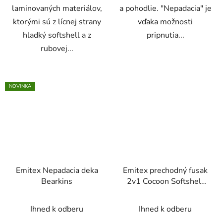
laminovaných materiálov,
a pohodlie. "Nepadacia" je
ktorými sú z lícnej strany
vďaka možnosti
hladký softshell a z
pripnutia...
rubovej...
NOVINKA
Emitex Nepadacia deka
Emitex prechodný fusak
Bearkins
2v1 Cocoon Softshell
Black + Autumn Berries
Ihned k odberu
Ihned k odberu