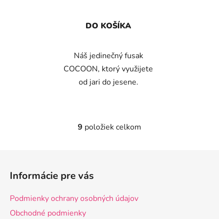
DO KOŠÍKA
Náš jedinečný fusak
COCOON, ktorý využijete
od jari do jesene.
9
položiek celkom
O
v
l
Z
á
á
d
Informácie pre vás
p
a
ä
c
Podmienky ochrany osobných údajov
t
i
Obchodné podmienky
e