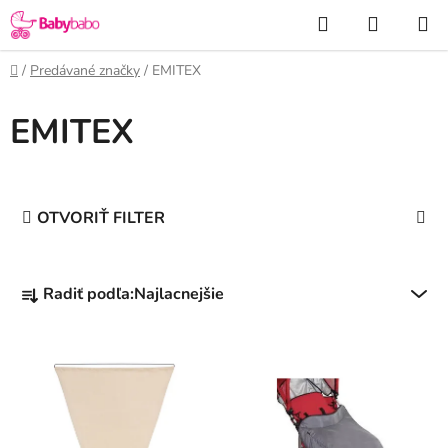
Prejsť
Hľadať
NÁKUP
na
KOŠÍK
obsah
Domov
/
Predávané značky
/
EMITEX
EMITEX
OTVORIŤ FILTER
R
Radiť podľa:
Najlacnejšie
a
d
V
e
ý
n
p
i
i
e