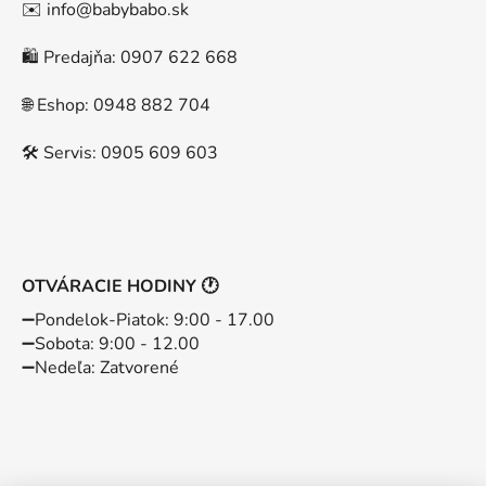
✉️ info@babybabo.sk
🛍️ Predajňa: 0907 622 668
🌐 Eshop: 0948 882 704
🛠️ Servis: 0905 609 603
OTVÁRACIE HODINY 🕐
➖️Pondelok-Piatok: 9:00 - 17.00
➖️Sobota: 9:00 - 12.00
➖️Nedeľa: Zatvorené