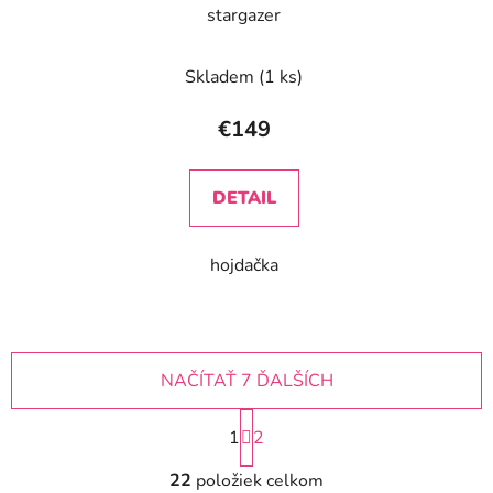
stargazer
Skladem
(1 ks)
€149
DETAIL
hojdačka
NAČÍTAŤ 7 ĎALŠÍCH
S
1
t
2
r
O
á
22
položiek celkom
v