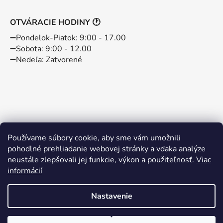
OTVÁRACIE HODINY 🕐
➖️Pondelok-Piatok: 9:00 - 17.00
➖️Sobota: 9:00 - 12.00
➖️Nedeľa: Zatvorené
Používame súbory cookie, aby sme vám umožnili
pohodlné prehliadanie webovej stránky a vďaka analýze
neustále zlepšovali jej funkcie, výkon a použiteľnosť.
Viac
informácií
Instagram
Facebook
Nastavenie
Vytvoril Shoptet