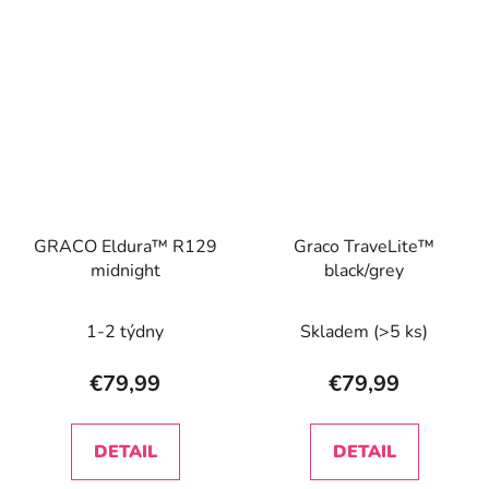
GRACO Eldura™ R129
Graco TraveLite™
midnight
black/grey
1-2 týdny
Skladem
(>5 ks)
€79,99
€79,99
DETAIL
DETAIL