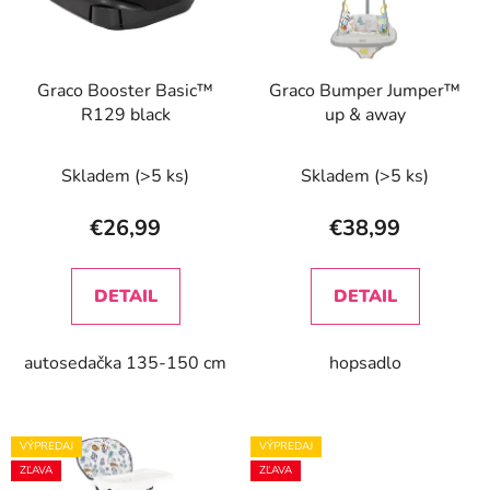
s
p
p
r
r
o
Graco Booster Basic™
Graco Bumper Jumper™
o
d
R129 black
up & away
d
u
u
k
Skladem
(>5 ks)
Skladem
(>5 ks)
k
t
t
o
€26,99
€38,99
o
v
v
DETAIL
DETAIL
autosedačka 135-150 cm
hopsadlo
VÝPREDAJ
VÝPREDAJ
ZĽAVA
ZĽAVA