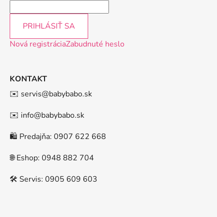
PRIHLÁSIŤ SA
Nová registrácia
Zabudnuté heslo
KONTAKT
✉️ servis@babybabo.sk
✉️ info@babybabo.sk
🛍️ Predajňa: 0907 622 668
🌐 Eshop: 0948 882 704
🛠️ Servis: 0905 609 603