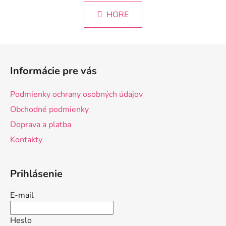
n
l
k
HORE
á
o
d
v
a
a
Z
c
n
á
i
i
Informácie pre vás
e
e
p
p
ä
Podmienky ochrany osobných údajov
r
t
v
Obchodné podmienky
i
k
Doprava a platba
e
y
Kontakty
v
ý
p
Prihlásenie
i
s
E-mail
u
Heslo