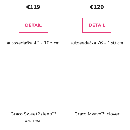
€119
€129
DETAIL
DETAIL
autosedačka 40 - 105 cm
autosedačka 76 - 150 cm
Graco Sweet2sleep™
Graco Myavo™ clover
oatmeal