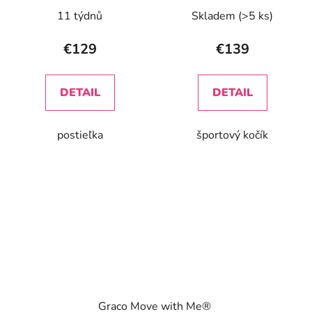
11 týdnů
Skladem
(>5 ks)
€129
€139
DETAIL
DETAIL
postieľka
športový kočík
Graco Move with Me®