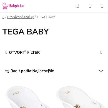
Prejsť
Hľadať
NÁKUP
na
KOŠÍK
obsah
Domov
/
Predávané značky
/
TEGA BABY
TEGA BABY
OTVORIŤ FILTER
R
Radiť podľa:
Najlacnejšie
a
d
V
e
ý
n
p
i
i
e