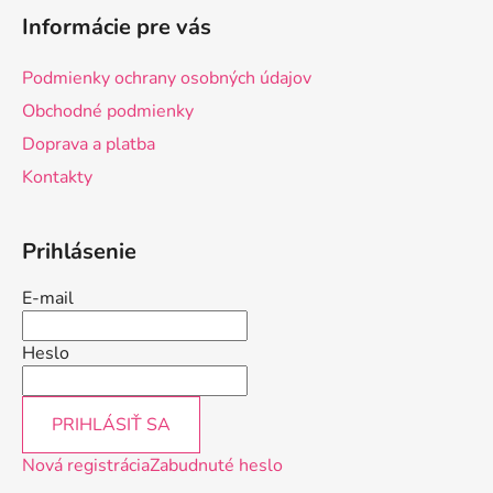
á
á
d
Informácie pre vás
p
a
ä
c
Podmienky ochrany osobných údajov
t
i
Obchodné podmienky
e
i
p
Doprava a platba
e
r
Kontakty
v
k
y
Prihlásenie
v
ý
E-mail
p
i
Heslo
s
u
PRIHLÁSIŤ SA
Nová registrácia
Zabudnuté heslo