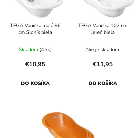
s
p
p
r
r
o
TEGA Vanička malá 86
TEGA Vanička 102 cm
o
d
cm Sloník biela
Jeleň biela
d
u
u
k
Skladom
(4 ks)
Nie je skladom
k
t
t
o
€10,95
€11,95
o
v
v
DO KOŠÍKA
DO KOŠÍKA