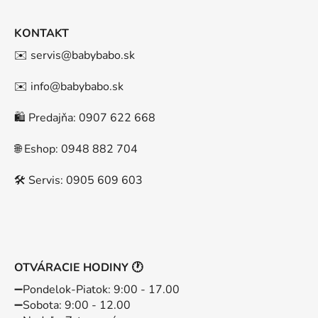
KONTAKT
✉️ servis@babybabo.sk
✉️ info@babybabo.sk
🛍️ Predajňa: 0907 622 668
🌐 Eshop: 0948 882 704
🛠️ Servis: 0905 609 603
OTVÁRACIE HODINY 🕐
➖️Pondelok-Piatok: 9:00 - 17.00
➖️Sobota: 9:00 - 12.00