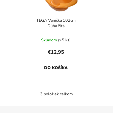
TEGA Vanička 102cm
Dúha žltá
Skladom
(>5 ks)
€12,95
DO KOŠÍKA
3
položiek celkom
O
v
l
Z