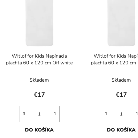
p
s
p
r
o
d
Witlof for Kids Napínacia
Witlof for Kids Napí
u
plachta 60 x 120 cm Off white
plachta 60 x 120 cm
k
t
Skladem
Skladem
o
v
€17
€17
DO KOŠÍKA
DO KOŠÍKA