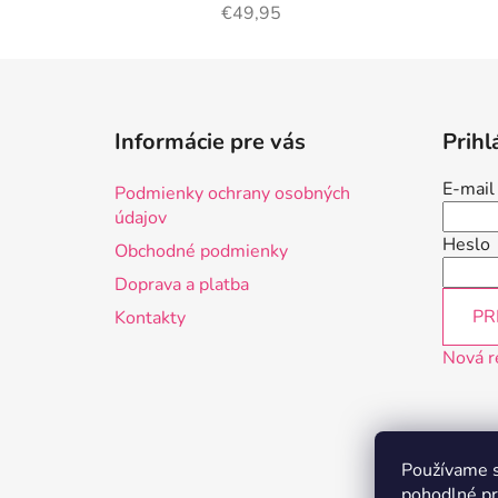
€49,95
Z
á
Informácie pre vás
Prihl
p
ä
E-mail
Podmienky ochrany osobných
t
údajov
i
Heslo
Obchodné podmienky
e
Doprava a platba
PR
Kontakty
Nová r
Používame s
pohodlné pr