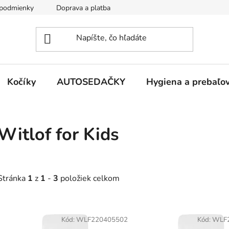
podmienky
Doprava a platba
Kontakty
Kočíky
AUTOSEDAČKY
Hygiena a prebaľo
Witlof for Kids
Stránka
1
z
1
-
3
položiek celkom
V
ý
Kód:
WLF220405502
Kód:
WLF