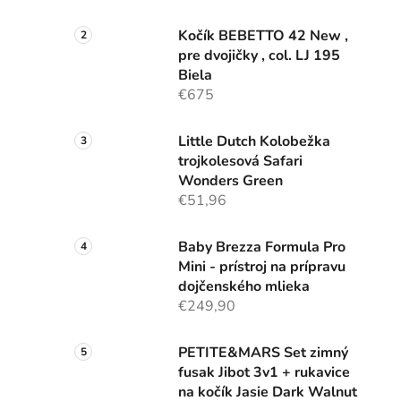
Kočík BEBETTO 42 New ,
pre dvojičky , col. LJ 195
Biela
€675
Little Dutch Kolobežka
trojkolesová Safari
Wonders Green
€51,96
Baby Brezza Formula Pro
Mini - prístroj na prípravu
dojčenského mlieka
€249,90
PETITE&MARS Set zimný
fusak Jibot 3v1 + rukavice
na kočík Jasie Dark Walnut