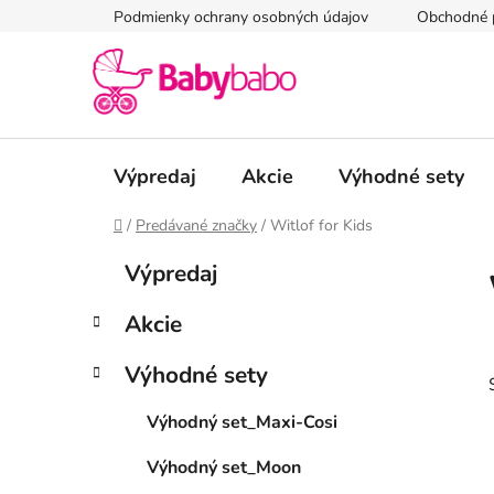
Prejsť
Podmienky ochrany osobných údajov
Obchodné 
na
obsah
Výpredaj
Akcie
Výhodné sety
Domov
/
Predávané značky
/
Witlof for Kids
B
K
Preskočiť
Výpredaj
a
kategórie
o
t
č
Akcie
e
n
g
ý
Výhodné sety
ó
p
r
Výhodný set_Maxi-Cosi
i
a
e
n
Výhodný set_Moon
e