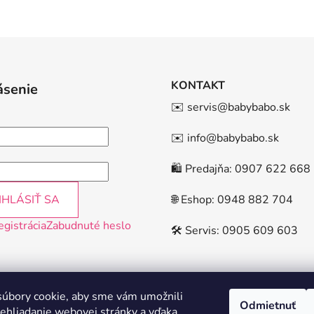
KONTAKT
ásenie
✉️ servis@babybabo.sk
✉️ info@babybabo.sk
🛍️ Predajňa: 0907 622 668
IHLÁSIŤ SA
🌐 Eshop: 0948 882 704
egistrácia
Zabudnuté heslo
🛠️ Servis: 0905 609 603
úbory cookie, aby sme vám umožnili
Odmietnuť
ehliadanie webovej stránky a vďaka