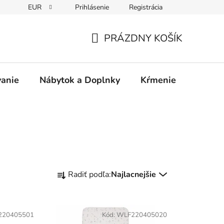
EUR
Prihlásenie
Registrácia
PRÁZDNY KOŠÍK
NÁKUPNÝ
KOŠÍK
vanie
Nábytok a Doplnky
Kŕmenie
Bezpe
R
Radiť podľa:
Najlacnejšie
a
d
e
220405501
Kód:
WLF220405020
n