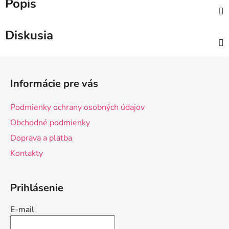
Popis
Diskusia
Z
á
Informácie pre vás
p
ä
Podmienky ochrany osobných údajov
t
Obchodné podmienky
i
Doprava a platba
e
Kontakty
Prihlásenie
E-mail