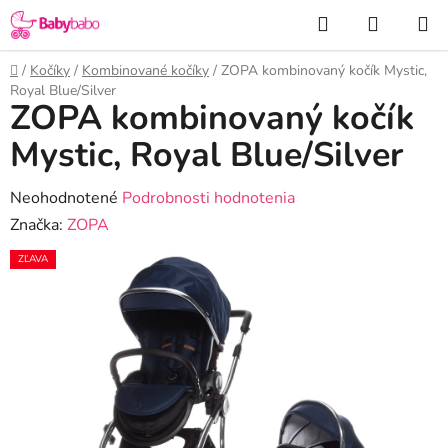
Prejsť
Hľadať
NÁKUP
na
KOŠÍK
obsah
Domov
/
Kočíky
/
Kombinované kočíky
/
ZOPA kombinovaný kočík Mystic,
Royal Blue/Silver
ZOPA kombinovaný kočík
Mystic, Royal Blue/Silver
Priemerné
Neohodnotené
Podrobnosti hodnotenia
hodnotenie
Značka:
ZOPA
produktu
ZĽAVA
je
0,0
z
5
hviezdičiek.