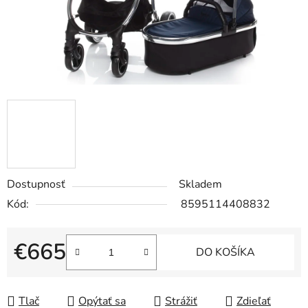
Dostupnosť
Skladem
Kód:
8595114408832
€665
DO KOŠÍKA
Jednotková cena:
Tlač
Opýtať sa
Strážiť
Zdieľať