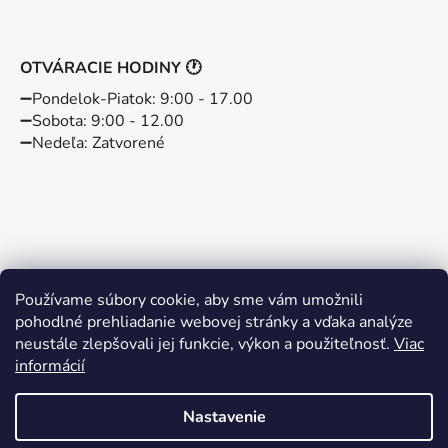
OTVÁRACIE HODINY 🕐
➖️Pondelok-Piatok: 9:00 - 17.00
➖️Sobota: 9:00 - 12.00
➖️Nedeľa: Zatvorené
Používame súbory cookie, aby sme vám umožnili
pohodlné prehliadanie webovej stránky a vďaka analýze
neustále zlepšovali jej funkcie, výkon a použiteľnosť.
Viac
informácií
Instagram
Facebook
Nastavenie