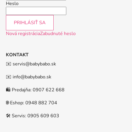
Heslo
PRIHLÁSIŤ SA
Nová registrácia
Zabudnuté heslo
KONTAKT
✉️ servis@babybabo.sk
✉️ info@babybabo.sk
🛍️ Predajňa: 0907 622 668
🌐 Eshop: 0948 882 704
🛠️ Servis: 0905 609 603