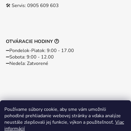
🛠️ Servis: 0905 609 603
OTVÁRACIE HODINY 🕐
➖️Pondelok-Piatok: 9:00 - 17.00
➖️Sobota: 9:00 - 12.00
➖️Nedeľa: Zatvorené
Používame súbory cookie, aby sme vám umožnili
pohodlné prehliadanie webovej stránky a vďaka analýze
neustále zlepšovali jej funkcie, výkon a použiteľnosť.
Viac
informácií