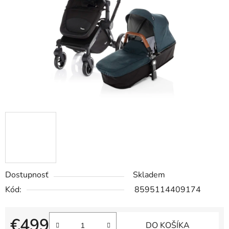
hviezdičiek.
Dostupnosť
Skladem
Kód:
8595114409174
€499
DO KOŠÍKA