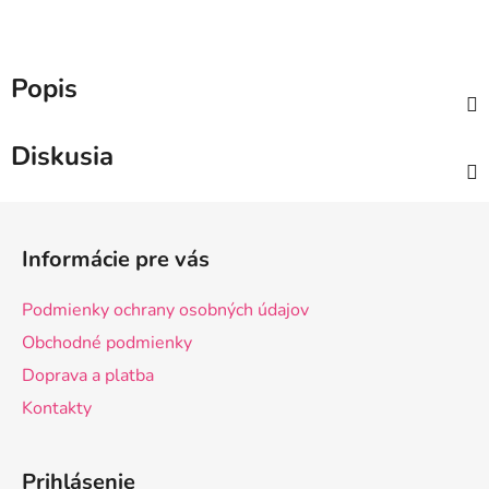
Popis
Diskusia
Z
á
Informácie pre vás
p
ä
Podmienky ochrany osobných údajov
t
Obchodné podmienky
i
Doprava a platba
e
Kontakty
Prihlásenie