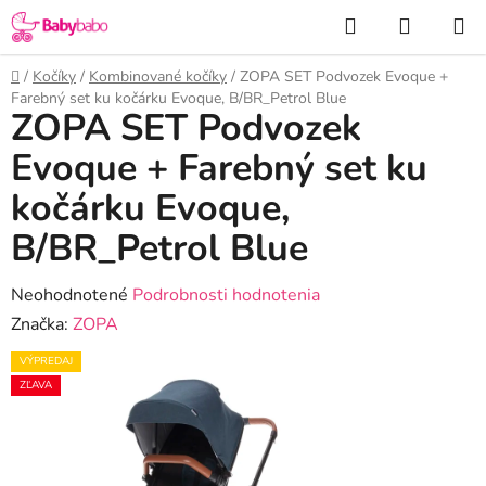
Prejsť
Hľadať
NÁKUP
na
KOŠÍK
obsah
Domov
/
Kočíky
/
Kombinované kočíky
/
ZOPA SET Podvozek Evoque +
Farebný set ku kočárku Evoque, B/BR_Petrol Blue
ZOPA SET Podvozek
Evoque + Farebný set ku
kočárku Evoque,
B/BR_Petrol Blue
Priemerné
Neohodnotené
Podrobnosti hodnotenia
hodnotenie
Značka:
ZOPA
produktu
VÝPREDAJ
je
ZĽAVA
0,0
z
5