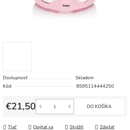
Dostupnosť
Skladem
Kód:
8595114444250
€21,50
DO KOŠÍKA
Jednotková cena:
Tlač
Opýtať sa
Strážiť
Zdieľať