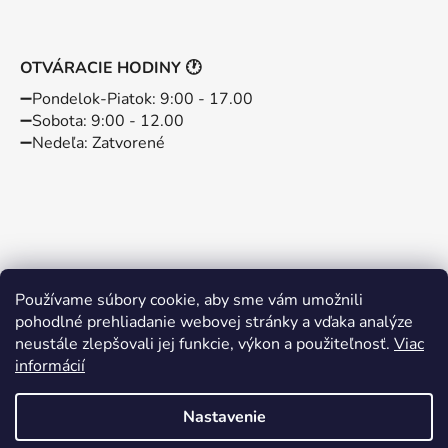
OTVÁRACIE HODINY 🕐
➖️Pondelok-Piatok: 9:00 - 17.00
➖️Sobota: 9:00 - 12.00
➖️Nedeľa: Zatvorené
Používame súbory cookie, aby sme vám umožnili
pohodlné prehliadanie webovej stránky a vďaka analýze
neustále zlepšovali jej funkcie, výkon a použiteľnosť.
Viac
informácií
Instagram
Facebook
Nastavenie