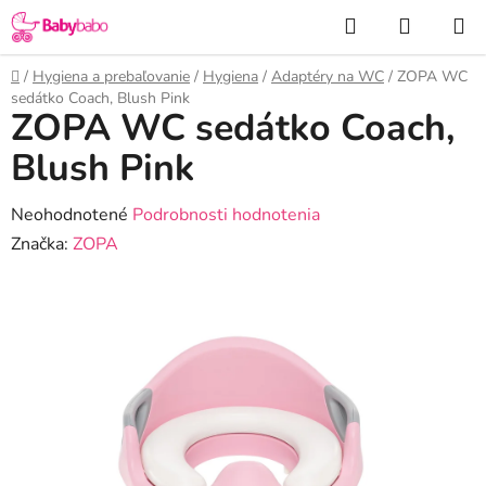
Prejsť
Hľadať
NÁKUP
na
KOŠÍK
obsah
Domov
/
Hygiena a prebaľovanie
/
Hygiena
/
Adaptéry na WC
/
ZOPA WC
sedátko Coach, Blush Pink
ZOPA WC sedátko Coach,
Blush Pink
Priemerné
Neohodnotené
Podrobnosti hodnotenia
hodnotenie
Značka:
ZOPA
produktu
je
0,0
z
5
hviezdičiek.