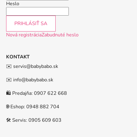
Heslo
PRIHLÁSIŤ SA
Nová registrácia
Zabudnuté heslo
KONTAKT
✉️ servis@babybabo.sk
✉️ info@babybabo.sk
🛍️ Predajňa: 0907 622 668
🌐 Eshop: 0948 882 704
🛠️ Servis: 0905 609 603