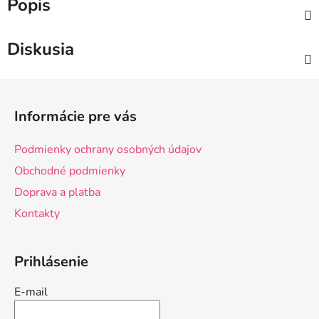
Popis
Diskusia
Z
á
Informácie pre vás
p
ä
Podmienky ochrany osobných údajov
t
Obchodné podmienky
i
Doprava a platba
e
Kontakty
Prihlásenie
E-mail