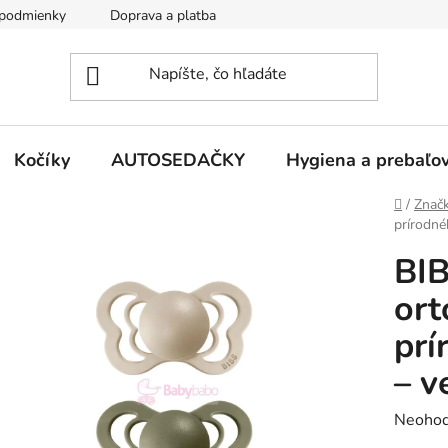
podmienky
Doprava a platba
Kontakty
Kočíky
AUTOSEDAČKY
Hygiena a prebaľo
Domov
/
Znač
prírodné
BIB
ort
prí
– v
Prieme
Neohod
hodnot