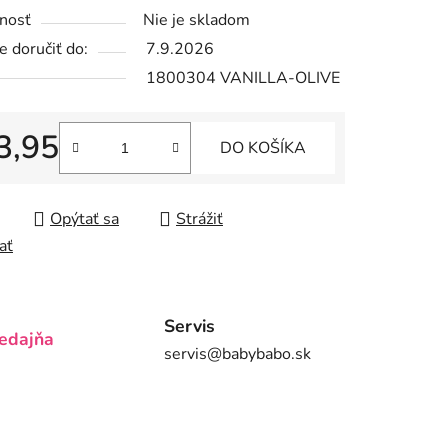
nosť
Nie je skladom
tu
 doručiť do:
7.9.2026
1800304 VANILLA-OLIVE
3,95
DO KOŠÍKA
iek.
tková cena:
Opýtať sa
Strážiť
ať
Servis
edajňa
servis@babybabo.sk