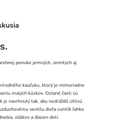
skusia
s.
farebnej ponuke jemných, zemitých aj
írodného kaučuku, ktorý je mimoriadne
epeniu malých kúskov. Ostané časti sú
e navrhnutý tak, aby nedráždil citlivú
zduchovému ventilu dieťa cumlík ľahko
dnebia, zúbkov a ďasien detí.