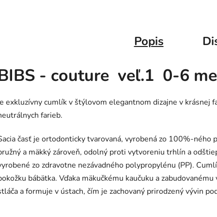
Popis
Di
BIBS - couture veľ.1 0-6 me
je exkluzívny cumlík v štýlovom elegantnom dizajne v krásnej 
neutrálnych farieb.
Sacia časť je
ortodonticky tvarovaná,
vyrobená zo 100%-ného pr
pružný a mäkký zároveň, odolný proti vytvoreniu trhlín a odšti
vyrobené zo zdravotne nezávadného polypropylénu (PP). Cumlík j
pokožku bábätka. Vďaka mäkučkému kaučuku a zabudovanému v
stláča a formuje v ústach, čím je zachovaný prirodzený vývin po