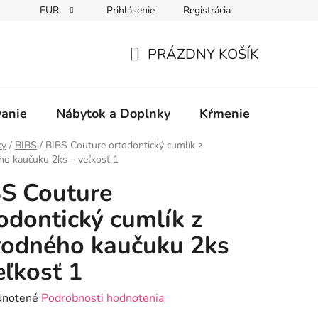
EUR
Prihlásenie
Registrácia
PRÁZDNY KOŠÍK
NÁKUPNÝ
KOŠÍK
vanie
Nábytok a Doplnky
Kŕmenie
Bezpe
ky
/
BIBS
/
BIBS Couture ortodontický cumlík z
ho kaučuku 2ks – veľkosť 1
S Couture
odontický cumlík z
rodného kaučuku 2ks
eľkosť 1
rné
notené
Podrobnosti hodnotenia
enie