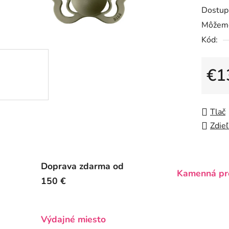
Dostup
produk
Môžeme
je
Kód:
0,0
z
5
€1
hviezdič
Jedno
Tlač
Zdieľ
Doprava zdarma od
Kamenná pr
150 €
Výdajné miesto