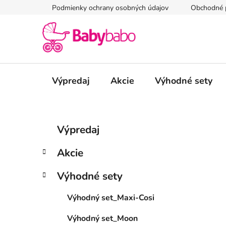
Prejsť
Podmienky ochrany osobných údajov
Obchodné 
na
obsah
Výpredaj
Akcie
Výhodné sety
B
K
Preskočiť
Výpredaj
a
kategórie
o
t
č
Akcie
e
n
g
ý
Výhodné sety
ó
p
r
Výhodný set_Maxi-Cosi
i
a
e
n
Výhodný set_Moon